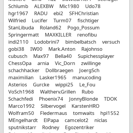
Schlumb
ALEXBW
Mic1980
Udo78
hgr1967
RADU
ebi2
SFHChristian
Wilfried
Lucifer
Turm07
fischtiger
StanLibuda
Roland62
Pogo_Possum
Springermatt
MAXKILLER
renofibu
indi2110
Lodobrini7
bimbelbatsch
versuch
gobi38
IW00
Mark.Anton
Rajohnso
cubusch
Max97
Bella40
Supichessplayer
ChessOpa
arnia
Vic_Dorn
zwillinge
schachhacker
Dollbraegen
JoergSch
maximilian
Lasker1965
manucoding
Asterios
Gurcke
wippi25
Le_Fou
VoSch1968
Waltherv.Grillen
Rubo
Schachfedi
Phoenix74
JonnyBlonde
TDOK
Marco1992
Silbervogel
KarstenHRO
Wolfram50
Fledermaus
tomwaits
hpl1552
MEngelhardt
ElPapa
camcelot2
niclas
sputnikstarr
Rodney
Egozentriker