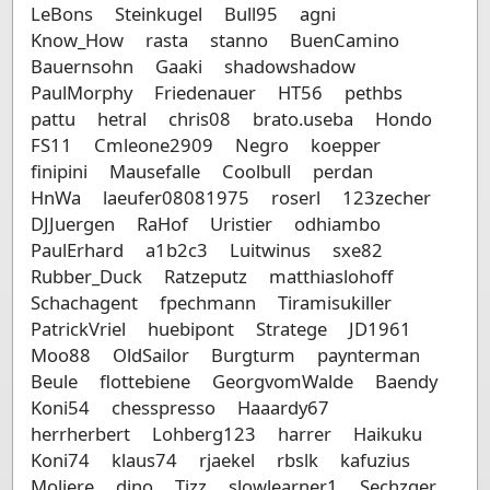
LeBons
Steinkugel
Bull95
agni
Know_How
rasta
stanno
BuenCamino
Bauernsohn
Gaaki
shadowshadow
PaulMorphy
Friedenauer
HT56
pethbs
pattu
hetral
chris08
brato.useba
Hondo
FS11
Cmleone2909
Negro
koepper
finipini
Mausefalle
Coolbull
perdan
HnWa
laeufer08081975
roserl
123zecher
DJJuergen
RaHof
Uristier
odhiambo
PaulErhard
a1b2c3
Luitwinus
sxe82
Rubber_Duck
Ratzeputz
matthiaslohoff
Schachagent
fpechmann
Tiramisukiller
PatrickVriel
huebipont
Stratege
JD1961
Moo88
OldSailor
Burgturm
paynterman
Beule
flottebiene
GeorgvomWalde
Baendy
Koni54
chesspresso
Haaardy67
herrherbert
Lohberg123
harrer
Haikuku
Koni74
klaus74
rjaekel
rbslk
kafuzius
Moliere
dino
Tizz
slowlearner1
Sechzger