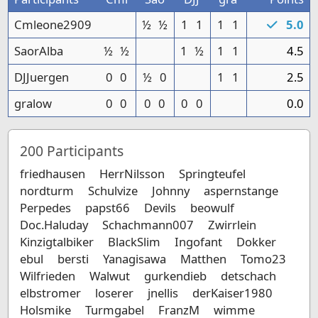
Cmleone2909
½
½
1
1
1
1
5.0
SaorAlba
½
½
1
½
1
1
4.5
DJJuergen
0
0
½
0
1
1
2.5
gralow
0
0
0
0
0
0
0.0
200
Participants
friedhausen
HerrNilsson
Springteufel
nordturm
Schulvize
Johnny
aspernstange
Perpedes
papst66
Devils
beowulf
Doc.Haluday
Schachmann007
Zwirrlein
Kinzigtalbiker
BlackSlim
Ingofant
Dokker
ebul
bersti
Yanagisawa
Matthen
Tomo23
Wilfrieden
Walwut
gurkendieb
detschach
elbstromer
loserer
jnellis
derKaiser1980
Holsmike
Turmgabel
FranzM
wimme