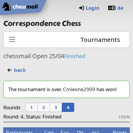
Home
Login
de
Correspondence Chess
Tournaments
chessmail Open 25/04
Finished
back
The tournament is over.
Cmleone2909
has won!
Rounds
1
2
3
4
Round: 4, Status: Finished
100%
Participants
Cml
Sao
DJJ
gra
Points