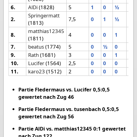
6.
AlDi
(1828)
5
1
0
½
1
Springermatt
2.
7,5
0
1
½
0
(1813)
matthias12345
8.
4
0
0
1
0
(1811)
7.
beatus
(1774)
5
0
½
0
1
9.
Rath
(1681)
3
0
0
1
0
10.
Lucifer
(1564)
2,5
0
0
0
0
11.
karo23
(1512)
2
0
0
0
0
Partie Fledermaus vs. Lucifer 0,5:0,5
gewertet nach Zug 46
Partie Fledermaus vs. tusenbach 0,5:0,5
gewertet nach Zug 56
Partie AlDi vs. matthias12345 0:1 gewertet
nach Zug 122