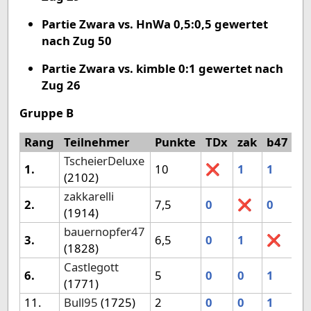
Partie Zwara vs. HnWa 0,5:0,5 gewertet
nach Zug 50
Partie Zwara vs. kimble 0:1 gewertet nach
Zug 26
Gruppe B
Rang
Teilnehmer
Punkte
TDx
zak
b47
C
TscheierDeluxe
1.
10
❌
1
1
1
(2102)
zakkarelli
2.
7,5
0
❌
0
1
(1914)
bauernopfer47
3.
6,5
0
1
❌
0
(1828)
Castlegott
6.
5
0
0
1
(1771)
11.
Bull95
(1725)
2
0
0
1
0