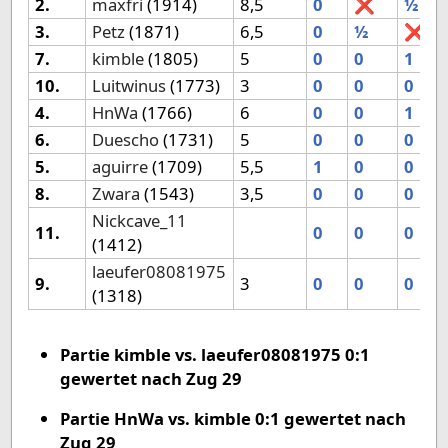
2.
maxfri
(1914)
8,5
0
❌
½
3.
Petz
(1871)
6,5
0
½
❌
7.
kimble
(1805)
5
0
0
1
10.
Luitwinus
(1773)
3
0
0
0
4.
HnWa
(1766)
6
0
0
1
6.
Duescho
(1731)
5
0
0
0
5.
aguirre
(1709)
5,5
1
0
0
8.
Zwara
(1543)
3,5
0
0
0
Nickcave_11
11.
0
0
0
(1412)
laeufer08081975
9.
3
0
0
0
(1318)
Partie kimble vs. laeufer08081975 0:1
gewertet nach Zug 29
Partie HnWa vs. kimble 0:1 gewertet nach
Zug 29