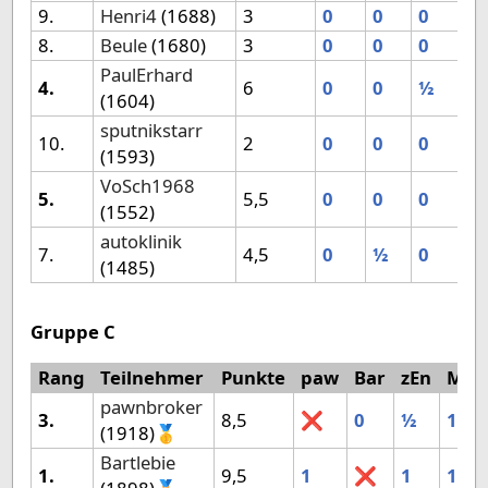
9.
Henri4
(1688)
3
0
0
0
0
8.
Beule
(1680)
3
0
0
0
1
PaulErhard
4.
6
0
0
½
1
(1604)
sputnikstarr
10.
2
0
0
0
0
(1593)
VoSch1968
5.
5,5
0
0
0
1
(1552)
autoklinik
7.
4,5
0
½
0
0
(1485)
Gruppe C
Rang
Teilnehmer
Punkte
paw
Bar
zEn
Mic
pawnbroker
3.
8,5
❌
0
½
1
(1918)🥇
Bartlebie
1.
9,5
1
❌
1
1