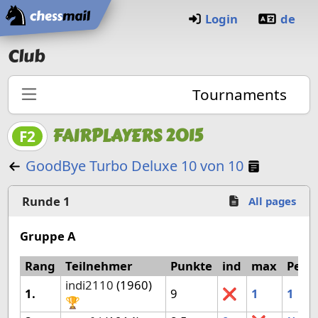
Home
Login
de
Club
Tournaments
FAIRPLAYERS 2015
F2
Manual 
GoodBye Turbo Deluxe 10 von 10
Runde 1
All pages
Gruppe A
Rang
Teilnehmer
Punkte
ind
max
Pet
indi2110
(1960)
1.
9
❌
1
1
🏆