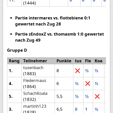
(1444)
Partie intermares vs. flottebiene 0:1
gewertet nach Zug 28
Partie zEndoxZ vs. thomasmb 1:0 gewertet
nach Zug 49
Gruppe D
Rang
Teilnehmer
Punkte
tus
Fle
Koa
ma
tusenbach
1.
8
❌
½
½
1
(1883)
Fledermaus
4.
6
½
❌
½
0
(1864)
SchachKoala
5.
5,5
½
½
❌
½
(1832)
martinh123
3.
6,5
0
1
½
❌
(1828)