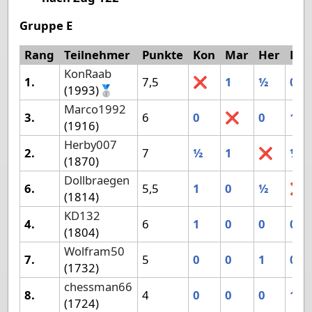
Gruppe E
Rang
Teilnehmer
Punkte
Kon
Mar
Her
Dol
KonRaab
1.
7,5
❌
1
½
0
(1993)🥈
Marco1992
3.
6
0
❌
0
1
(1916)
Herby007
2.
7
½
1
❌
½
(1870)
Dollbraegen
6.
5,5
1
0
½
❌
(1814)
KD132
4.
6
1
0
0
0
(1804)
Wolfram50
7.
5
0
0
1
0
(1732)
chessman66
8.
4
0
0
0
1
(1724)