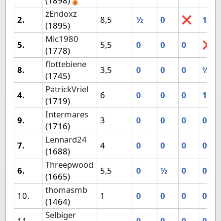
(1898)🥉
zEndoxz
2.
8,5
½
0
❌
1
(1895)
Mic1980
5.
5,5
0
0
0
❌
(1778)
flottebiene
8.
3,5
0
0
0
½
(1745)
PatrickVriel
4.
6
0
0
0
1
(1719)
Intermares
9.
3
0
0
0
0
(1716)
Lennard24
7.
4
0
0
0
0
(1688)
Threepwood
6.
5,5
0
½
0
0
(1665)
thomasmb
10.
1
0
0
0
0
(1464)
Selbiger
11.
0
0
0
0