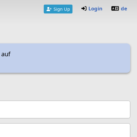
Login
de
Sign Up
 auf