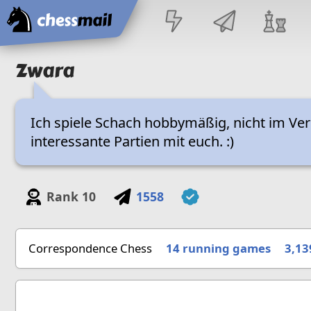
Home
Zwara
Ich spiele Schach hobbymäßig, nicht im Ver
interessante Partien mit euch. :)
Rank
10
1558
Correspondence Chess
14 running games
3,13