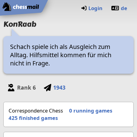
Home
Login
de
KonRaab
Schach spiele ich als Ausgleich zum
Alltag. Hilfsmittel kommen für mich
nicht in Frage.
Rank
6
1943
Correspondence Chess
0 running games
425
finished games