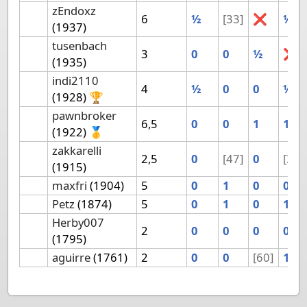
zEndoxz
6
½
[33]
❌
½
(1937)
tusenbach
3
0
0
½
❌
(1935)
indi2110
4
½
0
0
½
(1928) 🏆
pawnbroker
6,5
0
0
1
1
(1922) 🥇
zakkarelli
2,5
0
[47]
0
[35]
(1915)
maxfri
(1904)
5
0
1
0
0
Petz
(1874)
5
0
1
0
1
Herby007
2
0
0
0
0
(1795)
aguirre
(1761)
2
0
0
[60]
1