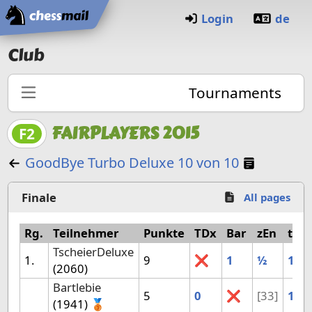
Home
Login
de
Club
Tournaments
FAIRPLAYERS 2015
F2
Manual 
GoodBye Turbo Deluxe 10 von 10
Finale
All pages
Rg.
Teilnehmer
Punkte
TDx
Bar
zEn
tus
TscheierDeluxe
1.
9
❌
1
½
1
(2060)
Bartlebie
5
0
❌
[33]
1
(1941) 🥉