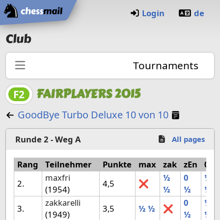
Home
Login
de
Club
Tournaments
FAIRPLAYERS 2015
F2
Manual 
GoodBye Turbo Deluxe 10 von 10
Runde 2 - Weg A
All pages
Rang
Teilnehmer
Punkte
max
zak
zEn
007
maxfri
½
0
½
2.
4,5
❌
(1954)
½
½
½
zakkarelli
0
½
3.
3,5
½
½
❌
(1949)
½
½