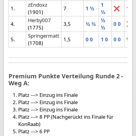
zEndoxz
1
1.
7
1
½
❌
1
1
(1901)
½
Herby007
½
4.
3,5
½
½
0
0
❌
(1775)
½
Springermatt
5.
1,5
0
0
1
0
0
0
½
0
(1708)
Premium Punkte Verteilung Runde 2 -
Weg A:
Platz ---> Einzug ins Finale
Platz ---> Einzug ins Finale
Platz ---> Einzug ins Finale
Platz ---> 8 PP (Nachgerückt ins Finale für
KonRaab)
Platz ---> 6 PP