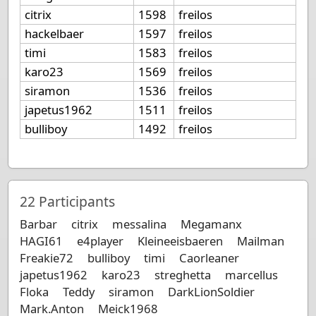
citrix
1598
freilos
hackelbaer
1597
freilos
timi
1583
freilos
karo23
1569
freilos
siramon
1536
freilos
japetus1962
1511
freilos
bulliboy
1492
freilos
22
Participants
Barbar
citrix
messalina
Megamanx
HAGI61
e4player
Kleineeisbaeren
Mailman
Freakie72
bulliboy
timi
Caorleaner
japetus1962
karo23
streghetta
marcellus
Floka
Teddy
siramon
DarkLionSoldier
Mark.Anton
Meick1968