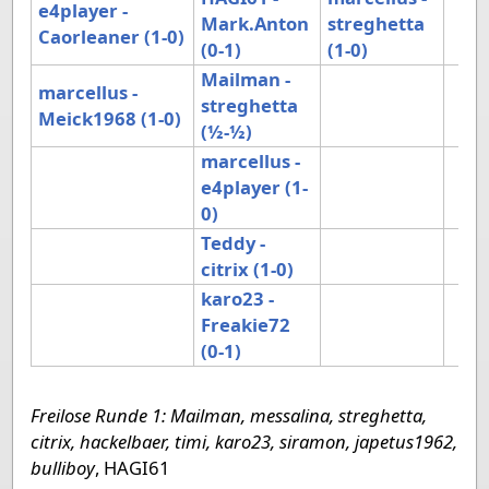
e4player -
Mark.Anton
streghetta
Caorleaner (1-0)
(0-1)
(1-0)
Mailman -
marcellus -
streghetta
Meick1968 (1-0)
(½-½)
marcellus -
e4player (1-
0)
Teddy -
citrix (1-0)
karo23 -
Freakie72
(0-1)
Freilose Runde 1: Mailman, messalina, streghetta,
citrix, hackelbaer, timi, karo23, siramon, japetus1962,
bulliboy
, HAGI61