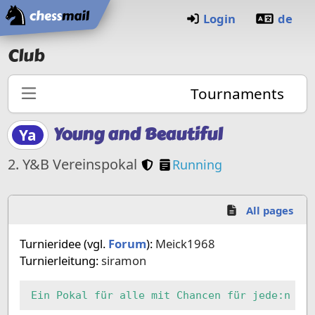
Home
Login
de
Club
Tournaments
Young and Beautiful
Ya
Club members only
Manual tournament
2. Y&B Vereinspokal
Running
All pages
Turnieridee (vgl.
Forum
):
Meick1968
Turnierleitung:
siramon