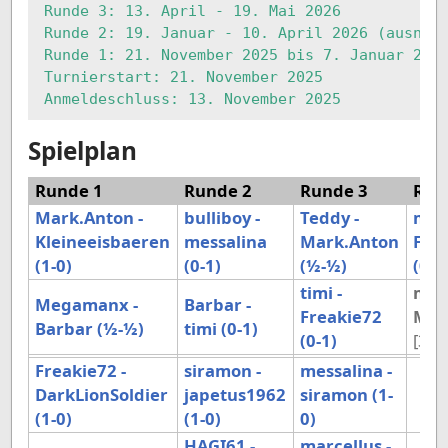
Runde 3: 13. April - 19. Mai 2026

Runde 2: 19. Januar - 10. April 2026 (ausnahm
Runde 1: 21. November 2025 bis 7. Januar 2026
Turnierstart: 21. November 2025

Spielplan
Runde 1
Runde 2
Runde 3
Run
Mark.Anton -
bulliboy -
Teddy -
mess
Kleineeisbaeren
messalina
Mark.Anton
Fre
(1-0)
(0-1)
(½-½)
(0-1
timi -
marc
Megamanx -
Barbar -
Freakie72
Mar
Barbar (½-½)
timi (0-1)
(0-1)
[34]
Freakie72 -
siramon -
messalina -
DarkLionSoldier
japetus1962
siramon (1-
(1-0)
(1-0)
0)
HAGI61 -
marcellus -