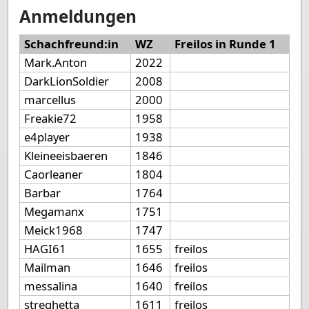
Anmeldungen
Schachfreund:in
WZ
Freilos in Runde 1
Mark.Anton
2022
DarkLionSoldier
2008
marcellus
2000
Freakie72
1958
e4player
1938
Kleineeisbaeren
1846
Caorleaner
1804
Barbar
1764
Megamanx
1751
Meick1968
1747
HAGI61
1655
freilos
Mailman
1646
freilos
messalina
1640
freilos
streghetta
1611
freilos