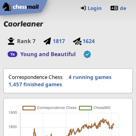
Home
Login
de
Caorleaner
Rank
7
1817
1624
Young and Beautiful
Ya
Correspondence Chess
4 running games
1,457
finished games