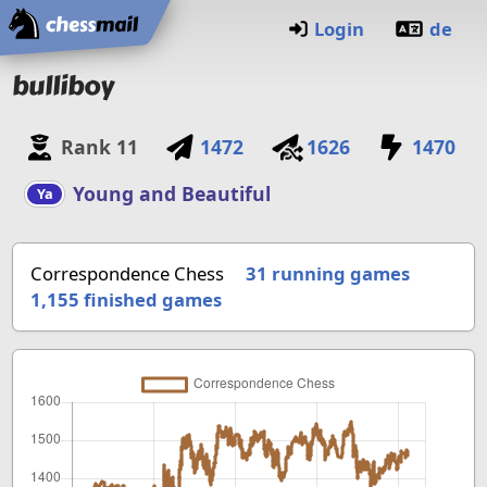
Home
Login
de
bulliboy
Rank
11
1472
1626
1470
Young and Beautiful
Ya
Correspondence Chess
31 running games
1,155
finished games