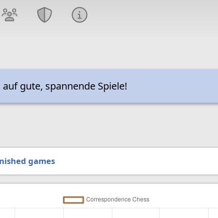
 auf gute, spannende Spiele!
inished games