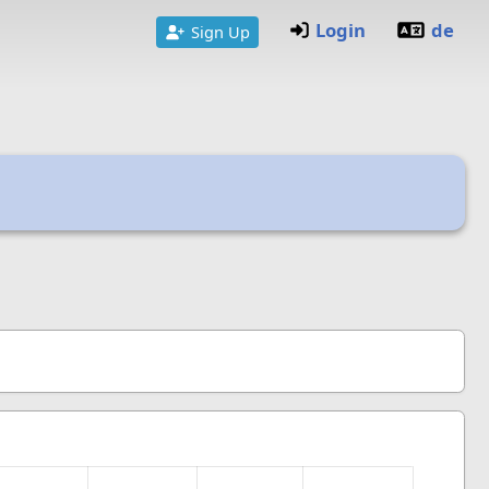
Login
de
Sign Up