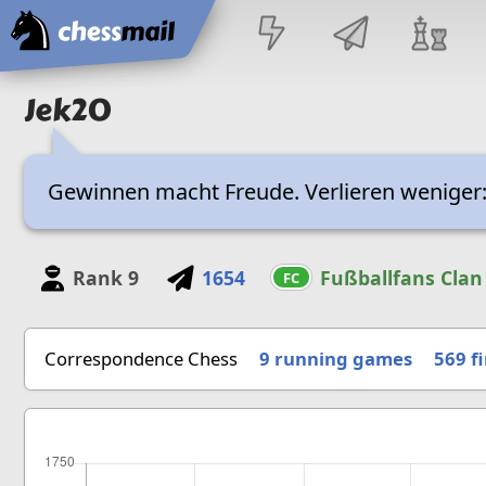
Home
Jek20
Gewinnen macht Freude. Verlieren weniger:
Rank
9
1654
Fußballfans Clan
FC
Correspondence Chess
9 running games
569
f