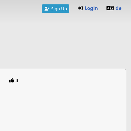
Login
de
Sign Up
4