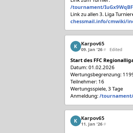
/tournament/IuGx9WqBF
Link zu allen 3. Liga Turnier
chessmail.info/cmwiki/i
Karpov65
Karpov65, 3/18, 09. Jan 
K
09. Jan '26
#
Edited
Start des FFC Regionallig
Datum: 01.02.2026
Wertungsbegrenzung: 1199
Teilnehmer: 16
Wertungsspiele, 3 Tage
Anmeldung:
/tournament
Karpov65
Karpov65, 4/18, 11. Jan 
K
11. Jan '26
#