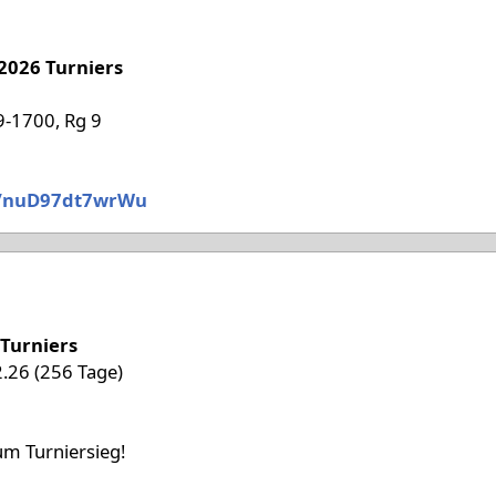
 '26
 2026 Turniers
-1700, Rg 9
/nuD97dt7wrWu
 '26
Turniers
2.26 (256 Tage)
m Turniersieg!