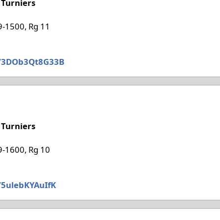
 Turniers
-1500, Rg 11
/3DOb3Qt8G33B
 '26
 Turniers
-1600, Rg 10
/5ulebKYAuIfK