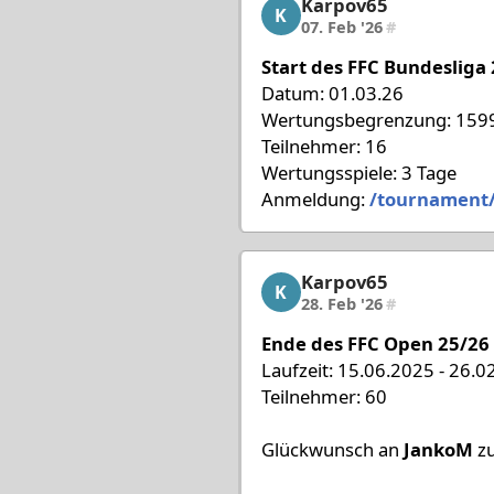
Karpov65
Karpov65, 6/18, 07. Feb
K
07. Feb '26
#
Start des FFC Bundesliga
Datum: 01.03.26
Wertungsbegrenzung: 1599
Teilnehmer: 16
Wertungsspiele: 3 Tage
Anmeldung:
/tournament
Karpov65
Karpov65, 7/18, 28. Feb
K
28. Feb '26
#
Ende des FFC Open 25/26 
Laufzeit: 15.06.2025 - 26.0
Teilnehmer: 60
Glückwunsch an
JankoM
zu