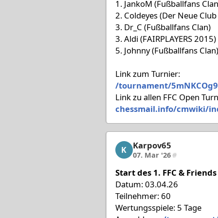
1. JankoM (Fußballfans Clan
2. Coldeyes (Der Neue Club 
3. Dr_C (Fußballfans Clan)
3. Aldi (FAIRPLAYERS 2015)
5. Johnny (Fußballfans Clan
Link zum Turnier:
/tournament/5mNKCOg9
Link zu allen FFC Open Turn
chessmail.info/cmwiki/i
Karpov65
Karpov65, 8/18, 07. Mar
K
07. Mar '26
#
Start des 1. FFC & Friend
Datum: 03.04.26
Teilnehmer: 60
Wertungsspiele: 5 Tage