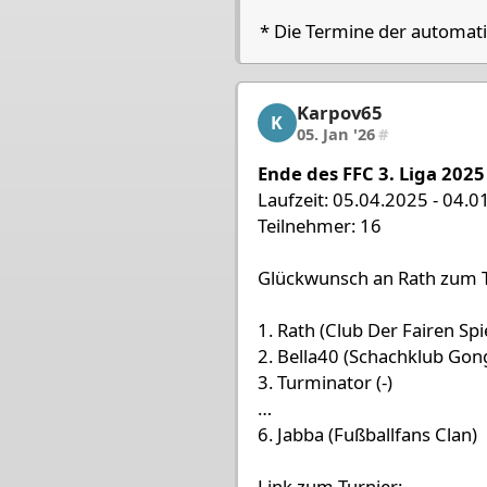
* Die Termine der automati
Karpov65
Karpov65, 2/18, 05. Jan 
K
05. Jan '26
#
Ende des FFC 3. Liga 2025
Laufzeit: 05.04.2025 - 04.0
Teilnehmer: 16
Glückwunsch an Rath zum T
1. Rath (Club Der Fairen Spi
2. Bella40 (Schachklub Gon
3. Turminator (-)
…
6. Jabba (Fußballfans Clan)
Link zum Turnier: