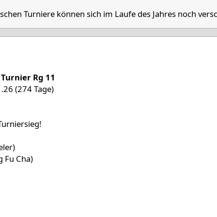
schen Turniere können sich im Laufe des Jahres noch vers
'26
 Turnier Rg 11
1.26 (274 Tage)
urniersieg!
eler)
g Fu Cha)