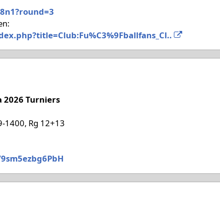
8n1?round=3
en:
ndex.php?title=Club:Fu%C3%9Fballfans_Cl..
'26
a 2026 Turniers
-1400, Rg 12+13
/9sm5ezbg6PbH
'26