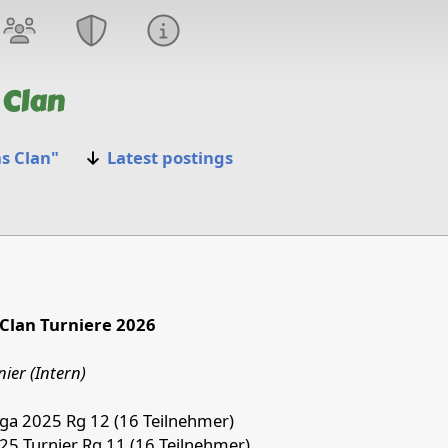
 Clan
s Clan"
Latest postings
 '26
Clan Turniere 2026
ier (Intern)
iga 2025 Rg 12 (16 Teilnehmer)
025 Turnier Rg 11 (16 Teilnehmer)