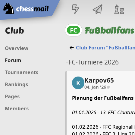
Home
Club
Fußballfans
FC
Club Forum "Fußballfan
Overview
Forum
FFC-Turniere 2026
Tournaments
Karpov65
Karpov65, 1/18, 04. Jan
K
Rankings
04. Jan '26
#
Pages
Planung der Fußballfans 
Members
01.01.2026 - 13. FFC-Clanturn
01.02.2026 - FFC Regionall
01.02.2026 - FFC 3. Liga 2