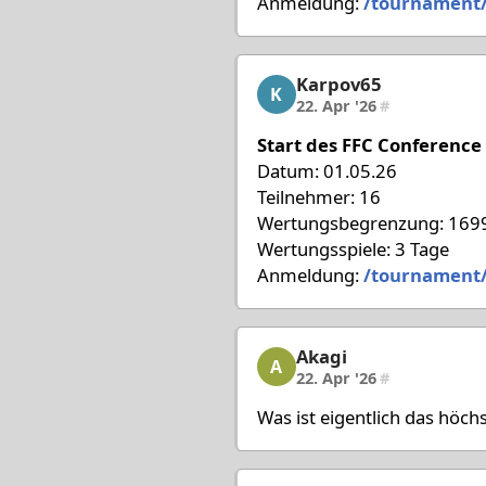
Anmeldung:
/tournament/
Karpov65
Karpov65, 9/18, 22. Apr
K
22. Apr '26
#
Start des FFC Conference
Datum: 01.05.26
Teilnehmer: 16
Wertungsbegrenzung: 1699
Wertungsspiele: 3 Tage
Anmeldung:
/tournament
Akagi
Akagi, 10/18, 22. Apr '2
A
22. Apr '26
#
Was ist eigentlich das höchs