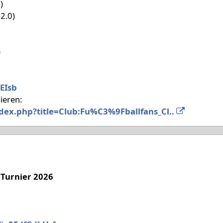
)
2.0)
)
EIsb
ieren:
ndex.php?title=Club:Fu%C3%9Fballfans_Cl..
 '26
s Turnier 2026