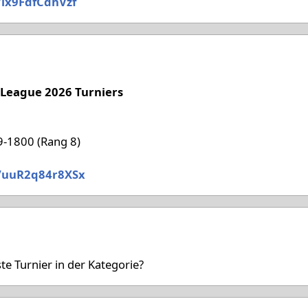
ix9FdfCdhVzf
 '26
 League 2026 Turniers
-1800 (Rang 8)
/uuR2q84r8XSx
6
te Turnier in der Kategorie?