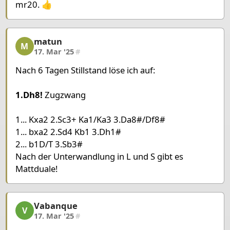
mr20. 👍
Pieces Black
King a1
Pawn b2
Pawn b3
Pawn b7
matun
matun, 5/6, 17. Mar '25
M
17. Mar '25
#
Nach 6 Tagen Stillstand löse ich auf:
1.Dh8!
Zugzwang
1... Kxa2 2.Sc3+ Ka1/Ka3 3.Da8#/Df8#
1... bxa2 2.Sd4 Kb1 3.Dh1#
2... b1D/T 3.Sb3#
Nach der Unterwandlung in L und S gibt es
Mattduale!
Vabanque
Vabanque, 6/6, 17. Mar '25
V
17. Mar '25
#