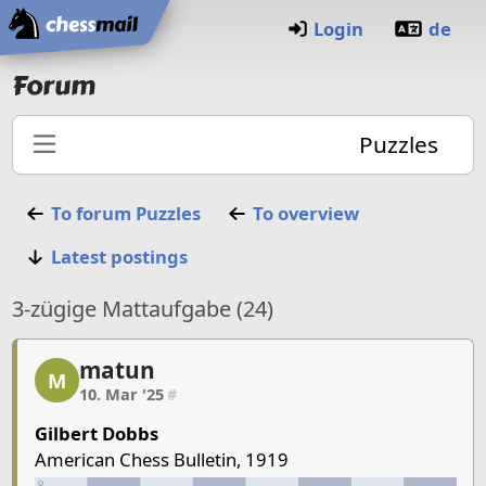
Home
Login
de
Forum
Puzzles
To forum
Puzzles
To overview
Latest postings
3-zügige Mattaufgabe (24)
matun
matun, 1/6, 10. Mar '25
M
10. Mar '25
#
Gilbert Dobbs
American Chess Bulletin, 1919
8