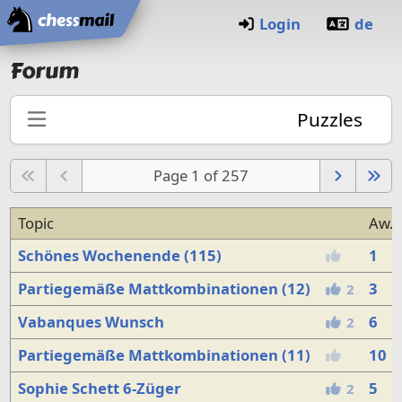
Home
Login
de
Forum
Puzzles
Page 1 of 257
Topic
Aw.
Schönes Wochenende (115)
1
Partiegemäße Mattkombinationen (12)
3
2
Vabanques Wunsch
6
2
Partiegemäße Mattkombinationen (11)
10
Sophie Schett 6-Züger
5
2