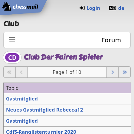
Home
Login
de
Club
Forum
Club Der Fairen Spieler
CD
Page 1 of 10
Topic
Gastmitglied
Neues Gastmitglied Rebecca12
Gastmitglied
CdfS-Ranglistenturnier 2020