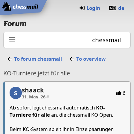
Home
Login
de
Forum
chessmail
To forum
chessmail
To overview
KO-Turniere jetzt für alle
shaack
shaack, 1/1, 31. May '26
S
6
31. May '26
#
Ab sofort legt chessmail automatisch
KO-
Turniere für alle
an, die chessmail KO Open.
Beim KO-System spielt ihr in Einzelpaarungen