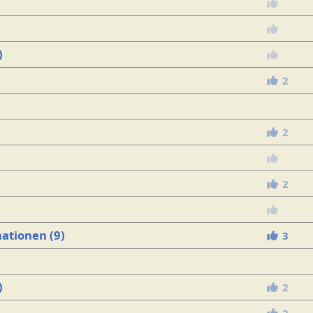
)
2
2
2
ationen (9)
3
)
2