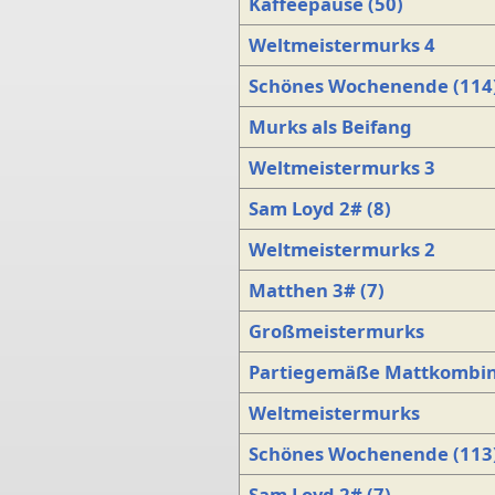
Kaffeepause (50)
Weltmeistermurks 4
Schönes Wochenende (114
Murks als Beifang
Weltmeistermurks 3
Sam Loyd 2# (8)
Weltmeistermurks 2
Matthen 3# (7)
Großmeistermurks
Partiegemäße Mattkombin
Weltmeistermurks
Schönes Wochenende (113
Sam Loyd 2# (7)