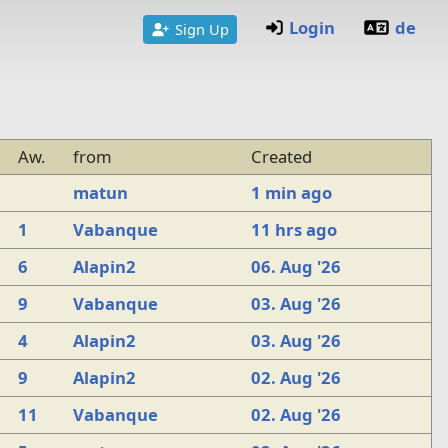
Login
de
Sign Up
Aw.
from
Created
matun
1 min ago
1
Vabanque
11 hrs ago
6
Alapin2
06. Aug '26
9
Vabanque
03. Aug '26
4
Alapin2
03. Aug '26
9
Alapin2
02. Aug '26
11
Vabanque
02. Aug '26