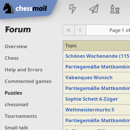
Home
Forum
Page 1 o
Topic
Overview
Schönes Wochenende (115
Chess
Partiegemäße Mattkombin
Help and Errors
Vabanques Wunsch
Commented games
Partiegemäße Mattkombin
Puzzles
Sophie Schett 6-Züger
chessmail
Weltmeistermurks 5
Tournaments
Partiegemäße Mattkombin
Small talk