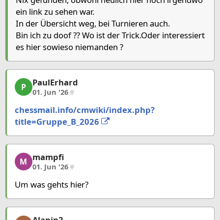
ein link zu sehen war.
In der Übersicht weg, bei Turnieren auch.
Bin ich zu doof ?? Wo ist der Trick.Oder interessiert
es hier sowieso niemanden ?
PaulErhard
PaulErhard, 2/5, 01. Jun '26
P
01. Jun '26
#
chessmail.info/cmwiki/index.php?
title=Gruppe_B_2026
mampfi
mampfi, 3/5, 01. Jun '26
M
01. Jun '26
#
Um was gehts hier?
Alapin2