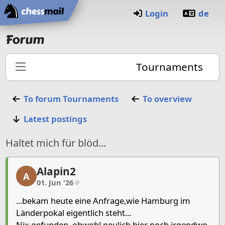
Home
Login
de
Forum
Tournaments
To forum
Tournaments
To overview
Latest postings
Haltet mich für blöd...
Alapin2
Alapin2, 1/5, 01. Jun '26
A
01. Jun '26
#
...bekam heute eine Anfrage,wie Hamburg im
Länderpokal eigentlich steht...
Nix gefunden, obwohl neulich hier noch irgendwo