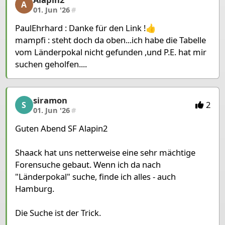
Alapin2, 4/5, 01. Jun '26
A
01. Jun '26
#
PaulEhrhard : Danke für den Link !👍
mampfi : steht doch da oben...ich habe die Tabelle
vom Länderpokal nicht gefunden ,und P.E. hat mir
suchen geholfen....
siramon
siramon, 5/5, 01. Jun '26
2
S
01. Jun '26
#
Guten Abend SF Alapin2
Shaack hat uns netterweise eine sehr mächtige
Forensuche gebaut. Wenn ich da nach
"Länderpokal" suche, finde ich alles - auch
Hamburg.
Die Suche ist der Trick.