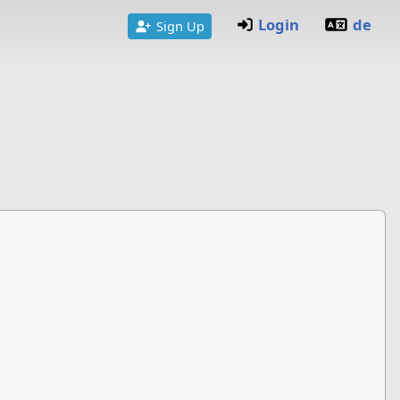
Login
de
Sign Up