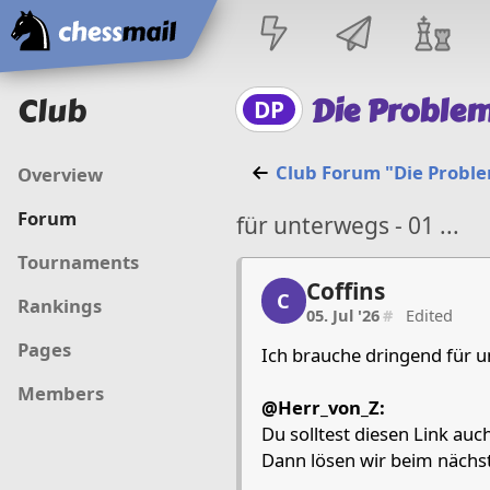
Home
Club
Die Proble
DP
Club Forum "Die Probl
Overview
Forum
für unterwegs - 01 ...
Tournaments
Coffins
Coffins, 1/1, 05. Jul '26
C
Rankings
05. Jul '26
#
Edited
Pages
Ich brauche dringend für u
Members
@Herr_von_Z:
Du solltest diesen Link auc
Dann lösen wir beim nächs