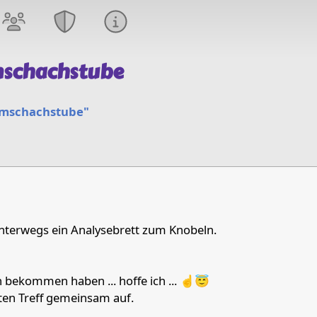
mschachstube
emschachstube"
nterwegs ein Analysebrett zum Knobeln.
h bekommen haben ... hoffe ich ... ☝️😇
ten Treff gemeinsam auf.