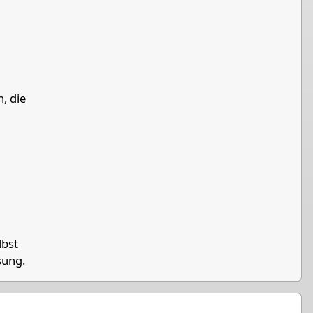
, die
a
Pawn White
e
Pawn Black
lbst
k
Knight Black
sung.