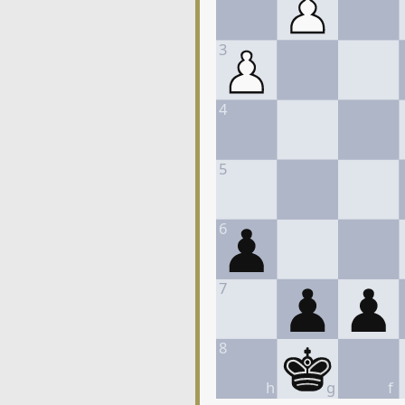
3
4
5
6
7
8
h
g
f