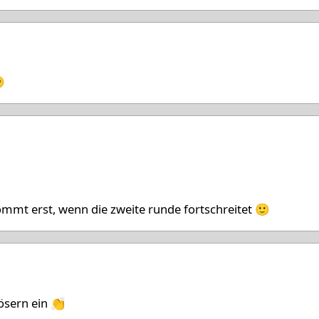
 '26

6
mmt erst, wenn die zweite runde fortschreitet 🙂
26
lösern ein 👏