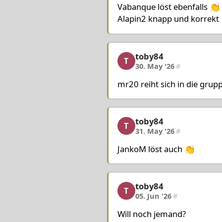
Vabanque löst ebenfalls 👏
Alapin2 knapp und korrekt
toby84
toby84, 5/12, 30. May '
T
30. May '26
#
mr20 reiht sich in die grupp
toby84
toby84, 6/12, 31. May '
T
31. May '26
#
JankoM löst auch 👏
toby84
toby84, 7/12, 05. Jun '2
T
05. Jun '26
#
Will noch jemand?