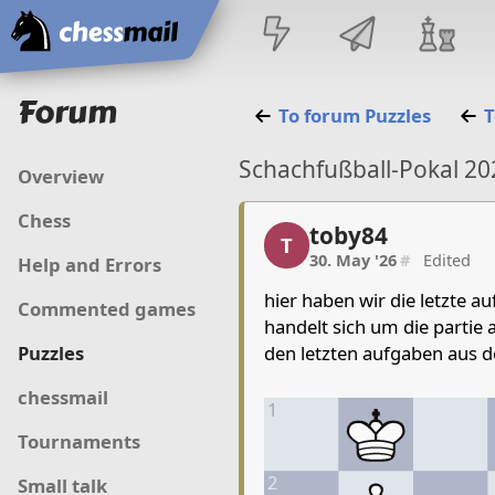
Home
Forum
To forum
Puzzles
T
Schachfußball-Pokal 202
Overview
Chess
toby84
toby84, 1/12, 30. May '
T
30. May '26
#
Edited
Help and Errors
hier haben wir die letzte a
Commented games
handelt sich um die partie 
den letzten aufgaben aus de
Puzzles
chessmail
1
Tournaments
2
Small talk