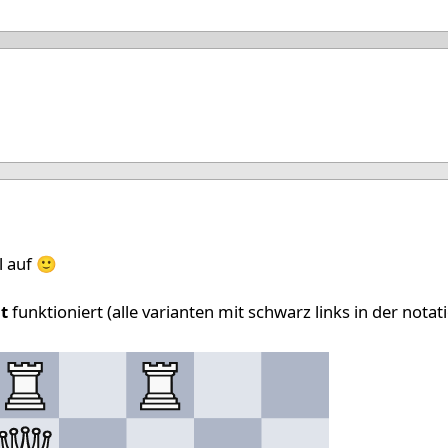
26
26
l auf 🙂
t
funktioniert (alle varianten mit schwarz links in der notati