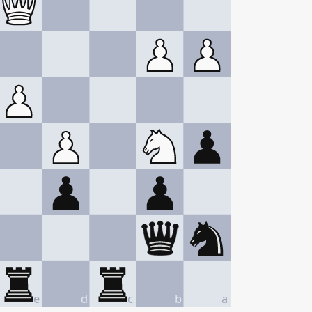
e
d
c
b
a