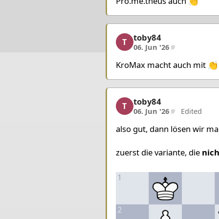
Pro.me.theus auch 👏
toby84
toby84, 11/12, 06. Jun '
T
06. Jun '26
#
KroMax macht auch mit 👏
toby84
toby84, 12/12, 06. Jun '
T
06. Jun '26
#
Edited
also gut, dann lösen wir ma
zuerst die variante, die
nich
1
2