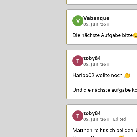
Vabanque
Vabanque, 8/12, 05. Jun
V
05. Jun '26
#
Die nächste Aufgabe bitte
toby84
toby84, 9/12, 05. Jun '2
T
05. Jun '26
#
Haribo02 wollte noch 👏
Und die nächste aufgabe ko
toby84
toby84, 10/12, 05. Jun '
T
05. Jun '26
#
Edited
Matthen reiht sich bei den 