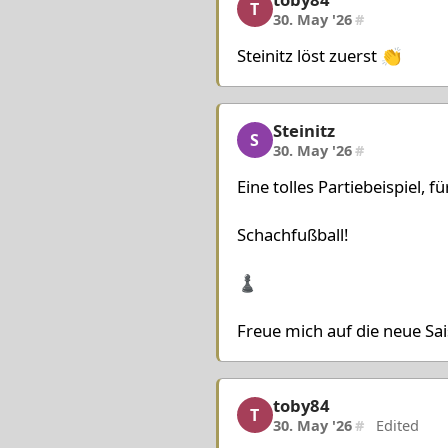
toby84, 2/12, 30. May '
Pieces White
T
30. May '26
#
King g1
Queen e2
Rook 
Steinitz löst zuerst 👏
Pieces Black
King g8
Queen b7
Rook 
Steinitz
Steinitz, 3/12, 30. May '
S
30. May '26
#
Eine tolles Partiebeispiel, fü
Schachfußball!
♟️
Freue mich auf die neue Sai
toby84
toby84, 4/12, 30. May '
T
30. May '26
#
Edited