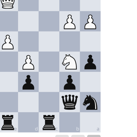
e
d
c
b
a