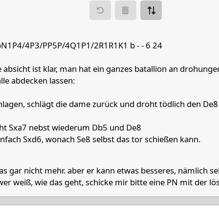
ve to
Make move
N1P4/4P3/PP5P/4Q1P1/2R1R1K1 b - - 6 24
 absicht ist klar, man hat ein ganzes batallion an drohungen
e
d
c
b
lle abdecken lassen:
Rook White
Rook White
hlagen, schlägt die dame zurück und droht tödlich den De8
Queen White
Pawn White
roht Sxa7 nebst wiederum Db5 und De8
Pawn White
einfach Sxd6, wonach Se8 selbst das tor schießen kann.
Pawn White
Knight Whit
Pawn Black
Pawn Black
s gar nicht mehr. aber er kann etwas besseres, nämlich se
awn Black
Queen Blac
wer weiß, wie das geht, schicke mir bitte eine PN mit der lö
Rook Black
Rook Black