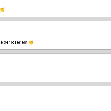
 👏
26
e der löser ein 👏
26
6