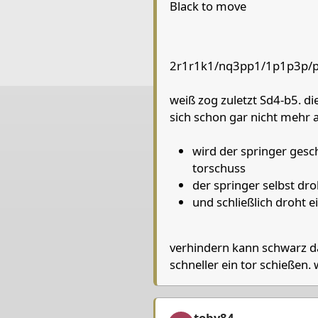
Move piece
Black to move
Move from
Mo
2r1r1k1/nq3pp1/1p1p3p/p
Chessboard as table
weiß zog zuletzt Sd4-b5. die
h
g
f
sich schon gar nicht mehr a
1
King White
wird der springer gesc
2
Pawn White
torschuss
3
Pawn White
der springer selbst d
4
und schließlich droht 
5
6
Pawn Black
verhindern kann schwarz da
7
Pawn Black
P
schneller ein tor schießen. 
8
King Black
Pieces lists
toby84