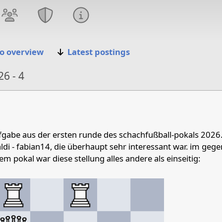
o overview
Latest postings
6 - 4
26
ufgabe aus der ersten runde des schachfußball-pokals 2026.
aldi - fabian14, die überhaupt sehr interessant war. im gege
m pokal war diese stellung alles andere als einseitig: