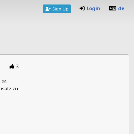
Login
de
Sign Up
3
 es
nsatz zu