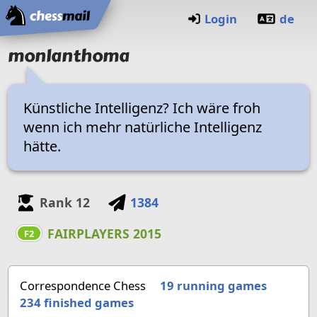
Home
Login
de
monlanthoma
Künstliche Intelligenz? Ich wäre froh
wenn ich mehr natürliche Intelligenz
hätte.
Rank
12
1384
FAIRPLAYERS 2015
F2
Correspondence Chess
19 running games
234
finished games