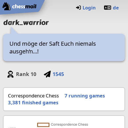
Home
Login
de
dark_warrior
Und möge der Saft Euch niemals
ausgeh‘n...!
Rank
10
1545
Correspondence Chess
7 running games
3,381
finished games