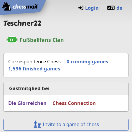
Home
Login
de
Teschner22
Fußballfans Clan
FC
Correspondence Chess
0 running games
1,596
finished games
Gastmitglied bei
Die Glorreichen
Chess Connection
Invite to a game of chess