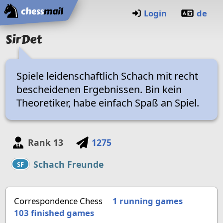
Home
Login
de
SirDet
Spiele leidenschaftlich Schach mit recht
bescheidenen Ergebnissen. Bin kein
Theoretiker, habe einfach Spaß an Spiel.
Rank
13
1275
Schach Freunde
SF
Correspondence Chess
1 running games
103
finished games