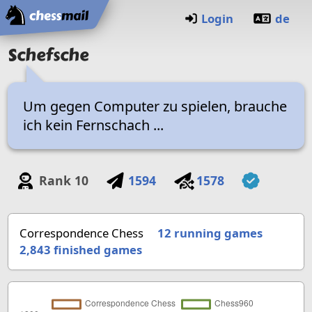
Home
Login
de
Schefsche
Um gegen Computer zu spielen, brauche
ich kein Fernschach ...
Rank
10
1594
1578
Correspondence Chess
12 running games
2,843
finished games