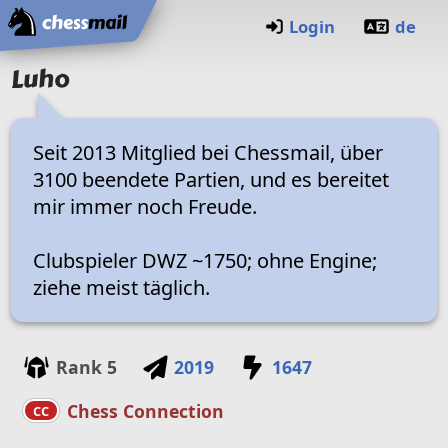
Home
Login
de
Luho
Seit 2013 Mitglied bei Chessmail, über
3100 beendete Partien, und es bereitet
mir immer noch Freude.
Clubspieler DWZ ~1750; ohne Engine;
ziehe meist täglich.
Rank
5
2019
1647
Chess Connection
CC