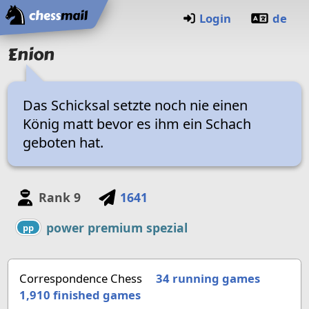
Home
Login
de
Enion
Das Schicksal setzte noch nie einen
König matt bevor es ihm ein Schach
geboten hat.
Rank
9
1641
power premium spezial
pp
Correspondence Chess
34 running games
1,910
finished games