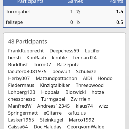
Participants
Games
Points
Turmgabel
1
½
1.5
felizepe
0
½
0.5
48
Participants
FrankRupprecht
Deepchess69
Lucifer
bersti
KonRaab
kimble
Lennard24
Buddhist
Turm07
Ratzeputz
laeufer08081975
beowulf
Schulvize
Herby007
Mattundpattachon
AlDi
Hondo
Fledermaus
Kinzigtalbiker
Threepwood
Lohberg123
Hoppala
Biozwickl
hotze
chesspresso
Turmgabel
Zwirrlein
ManfredW
Andreas12345
klaus74
wizz
Springermatt
eGitarre
kafuzius
Lasker1965
Steinkugel
Marco1992
Caissa64
Doc.Haluday
GeorgvomWalde