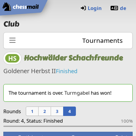
Home
Login
de
Club
Tournaments
Hochwälder Schachfreunde
HS
Goldener Herbst II
Finished
The tournament is over.
Turmgabel
has won!
Rounds
1
2
3
4
Round: 4, Status: Finished
100%