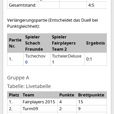
Gesamtstand:
4:5
Verlängerungspartie (Entscheidet das Duell bei
Punktgleichheit):
Spieler
Spieler
Partie
Schach
Fairplayers
Ergebnis
Nr.
Freunde
Team 2
Tschechov
TscheierDeluxe
1.
0:1
0
1
Gruppe A
Tabelle: Livetabelle
Platz
Team
Punkte
Brettpunkte
1.
Fairplayers 2015
4
15
2.
Turm09
2
9