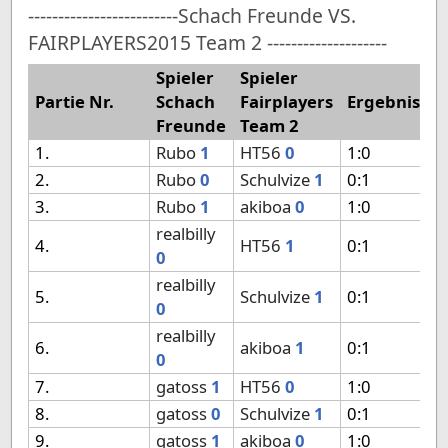
-------------------------Schach Freunde VS.
FAIRPLAYERS2015 Team 2 --------------------
Spieler
Spieler
Partie Nr.
Schach
Fairplayers
Ergebnis
Freunde
Team 2
1.
Rubo
1
HT56
0
1:0
2.
Rubo
0
Schulvize
1
0:1
3.
Rubo
1
akiboa
0
1:0
realbilly
4.
HT56
1
0:1
0
realbilly
5.
Schulvize
1
0:1
0
realbilly
6.
akiboa
1
0:1
0
7.
gatoss
1
HT56
0
1:0
8.
gatoss
0
Schulvize
1
0:1
9.
gatoss
1
akiboa
0
1:0