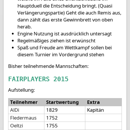
Hauptduell die Entscheidung bringt. (Quasi
Verlängerungspartie) Geht die auch Remis aus,
dann zählt das erste Gewinnbrett von oben
herab.
Engine Nutzung ist ausdrücklich untersagt
Regelmäßiges ziehen ist erwünscht
Spaß und Freude am Wettkampf sollen bei
diesem Turnier im Vordergrund stehen
Bisher teilnehmende Mannschaften:
FAIRPLAYERS 2015
Aufstellung:
Teilnehmer
Startwertung
Extra
AlDi
1829
Kapitän
Fledermaus
1752
Oeltzi
1755