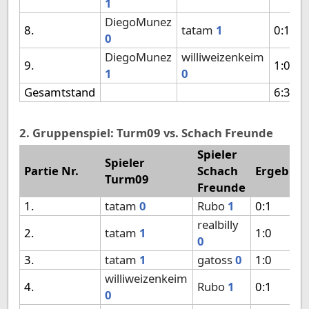
1
DiegoMunez
8.
tatam
1
0:1
0
DiegoMunez
williweizenkeim
9.
1:0
1
0
Gesamtstand
6:3
2. Gruppenspiel: Turm09 vs. Schach Freunde
Spieler
Spieler
Partie Nr.
Schach
Ergebnis
Turm09
Freunde
1.
tatam
0
Rubo
1
0:1
realbilly
2.
tatam
1
1:0
0
3.
tatam
1
gatoss
0
1:0
williweizenkeim
4.
Rubo
1
0:1
0