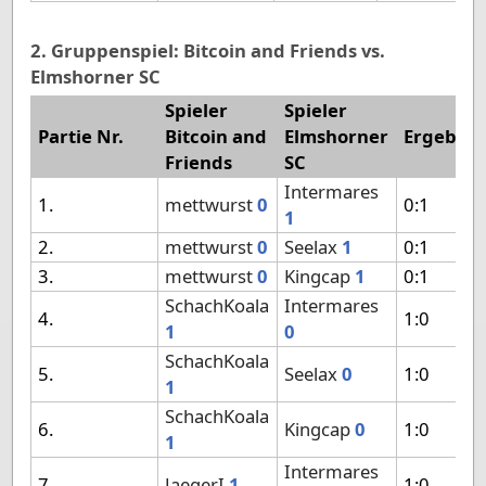
2. Gruppenspiel: Bitcoin and Friends vs.
Elmshorner SC
Spieler
Spieler
Partie Nr.
Bitcoin and
Elmshorner
Ergebnis
Friends
SC
Intermares
1.
mettwurst
0
0:1
1
2.
mettwurst
0
Seelax
1
0:1
3.
mettwurst
0
Kingcap
1
0:1
SchachKoala
Intermares
4.
1:0
1
0
SchachKoala
5.
Seelax
0
1:0
1
SchachKoala
6.
Kingcap
0
1:0
1
Intermares
7.
JaegerI
1
1:0