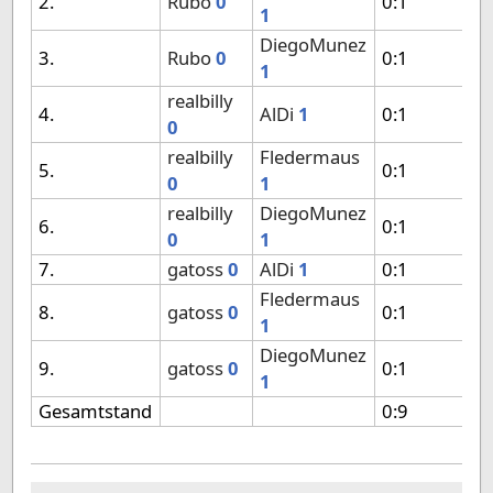
2.
Rubo
0
0:1
1
DiegoMunez
3.
Rubo
0
0:1
1
realbilly
4.
AlDi
1
0:1
0
realbilly
Fledermaus
5.
0:1
0
1
realbilly
DiegoMunez
6.
0:1
0
1
7.
gatoss
0
AlDi
1
0:1
Fledermaus
8.
gatoss
0
0:1
1
DiegoMunez
9.
gatoss
0
0:1
1
Gesamtstand
0:9