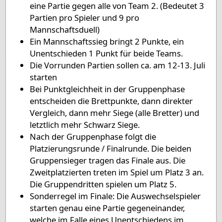
eine Partie gegen alle von Team 2. (Bedeutet 3
Partien pro Spieler und 9 pro
Mannschaftsduell)
Ein Mannschaftssieg bringt 2 Punkte, ein
Unentschieden 1 Punkt für beide Teams.
Die Vorrunden Partien sollen ca. am 12-13. Juli
starten
Bei Punktgleichheit in der Gruppenphase
entscheiden die Brettpunkte, dann direkter
Vergleich, dann mehr Siege (alle Bretter) und
letztlich mehr Schwarz Siege.
Nach der Gruppenphase folgt die
Platzierungsrunde / Finalrunde. Die beiden
Gruppensieger tragen das Finale aus. Die
Zweitplatzierten treten im Spiel um Platz 3 an.
Die Gruppendritten spielen um Platz 5.
Sonderregel im Finale: Die Auswechselspieler
starten genau eine Partie gegeneinander,
welche im Falle eines Unentschiedens im