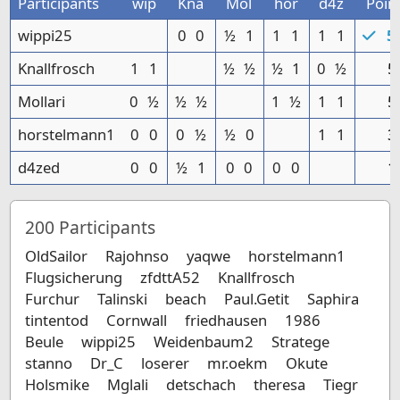
Participants
wip
Kna
Mol
hor
d4z
Poin
wippi25
0
0
½
1
1
1
1
1
5.
Knallfrosch
1
1
½
½
½
1
0
½
5
Mollari
0
½
½
½
1
½
1
1
5
horstelmann1
0
0
0
½
½
0
1
1
3
d4zed
0
0
½
1
0
0
0
0
1
200
Participants
OldSailor
Rajohnso
yaqwe
horstelmann1
Flugsicherung
zfdttA52
Knallfrosch
Furchur
Talinski
beach
Paul.Getit
Saphira
tintentod
Cornwall
friedhausen
1986
Beule
wippi25
Weidenbaum2
Stratege
stanno
Dr_C
loserer
mr.oekm
Okute
Holsmike
Mglali
detschach
theresa
Tiegr