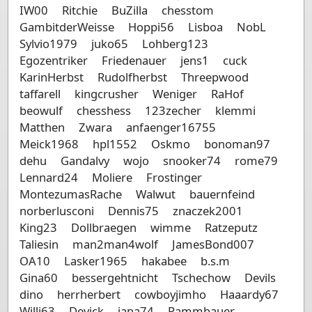
IW00
Ritchie
BuZilla
chesstom
GambitderWeisse
Hoppi56
Lisboa
NobL
Sylvio1979
juko65
Lohberg123
Egozentriker
Friedenauer
jens1
cuck
KarinHerbst
Rudolfherbst
Threepwood
taffarell
kingcrusher
Weniger
RaHof
beowulf
chesshess
123zecher
klemmi
Matthen
Zwara
anfaenger16755
Meick1968
hpl1552
Oskmo
bonoman97
dehu
Gandalvy
wojo
snooker74
rome79
Lennard24
Moliere
Frostinger
MontezumasRache
Walwut
bauernfeind
norberlusconi
Dennis75
znaczek2001
King23
Dollbraegen
wimme
Ratzeputz
Taliesin
man2man4wolf
JamesBond007
OA10
Lasker1965
hakabee
b.s.m
Gina60
bessergehtnicht
Tschechow
Devils
dino
herrherbert
cowboyjimho
Haaardy67
Willi63
Devick
jana74
Rammbauer