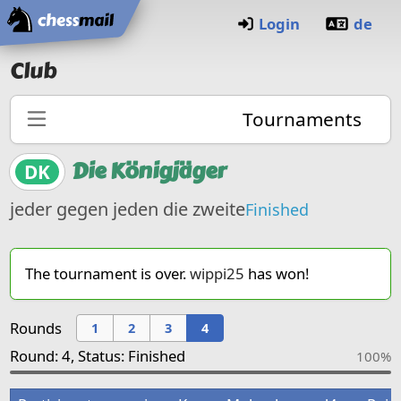
Home
Login
de
Club
Tournaments
Die Königjäger
DK
jeder gegen jeden die zweite
Finished
The tournament is over.
wippi25
has won!
Rounds
1
2
3
4
Round: 4, Status: Finished
100%