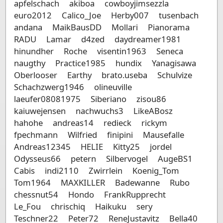
apfelschach
akiboa
cowboyjimsezzla
euro2012
Calico_Joe
Herby007
tusenbach
andana
MaikBausDD
Mollari
Pianorama
RADU
Lamar
d4zed
daydreamer1981
hinundher
Roche
visentin1963
Seneca
naugthy
Practice1985
hundix
Yanagisawa
Oberlooser
Earthy
brato.useba
Schulvize
Schachzwerg1946
olineuville
laeufer08081975
Siberiano
zisou86
kaiuwejensen
nachwuchs3
LikeABosz
hahohe
andreas14
redieck
rickym
fpechmann
Wilfried
finipini
Mausefalle
Andreas12345
HELIE
Kitty25
jordel
Odysseus66
petern
Silbervogel
AugeBS1
Cabis
indi2110
Zwirrlein
Koenig_Tom
Tom1964
MAXKILLER
Badewanne
Rubo
chessnut54
Hondo
FrankRupprecht
Le_Fou
chrischiq
Haikuku
sery
Teschner22
Peter72
ReneJustavitz
Bella40