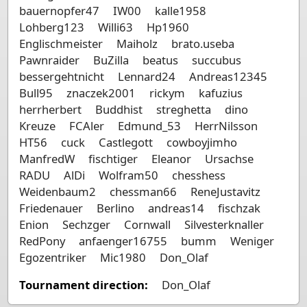
bauernopfer47
IW00
kalle1958
Lohberg123
Willi63
Hp1960
Englischmeister
Maiholz
brato.useba
Pawnraider
BuZilla
beatus
succubus
bessergehtnicht
Lennard24
Andreas12345
Bull95
znaczek2001
rickym
kafuzius
herrherbert
Buddhist
streghetta
dino
Kreuze
FCAler
Edmund_53
HerrNilsson
HT56
cuck
Castlegott
cowboyjimho
ManfredW
fischtiger
Eleanor
Ursachse
RADU
AlDi
Wolfram50
chesshess
Weidenbaum2
chessman66
ReneJustavitz
Friedenauer
Berlino
andreas14
fischzak
Enion
Sechzger
Cornwall
Silvesterknaller
RedPony
anfaenger16755
bumm
Weniger
Egozentriker
Mic1980
Don_Olaf
Tournament direction:
Don_Olaf