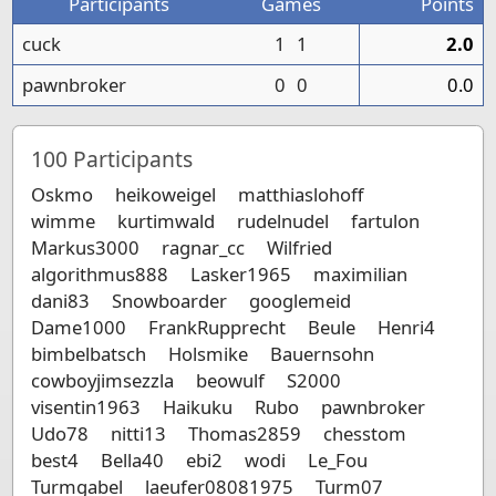
Participants
Games
Points
cuck
1
1
2.0
pawnbroker
0
0
0.0
100
Participants
Oskmo
heikoweigel
matthiaslohoff
wimme
kurtimwald
rudelnudel
fartulon
Markus3000
ragnar_cc
Wilfried
algorithmus888
Lasker1965
maximilian
dani83
Snowboarder
googlemeid
Dame1000
FrankRupprecht
Beule
Henri4
bimbelbatsch
Holsmike
Bauernsohn
cowboyjimsezzla
beowulf
S2000
visentin1963
Haikuku
Rubo
pawnbroker
Udo78
nitti13
Thomas2859
chesstom
best4
Bella40
ebi2
wodi
Le_Fou
Turmgabel
laeufer08081975
Turm07