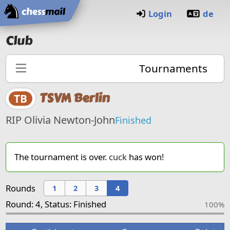
Home
Login
de
Club
Tournaments
TSVM Berlin
TB
RIP Olivia Newton-John
Finished
The tournament is over.
cuck
has won!
Rounds
1
2
3
4
Round: 4, Status: Finished
100%