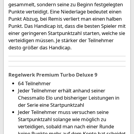
gesammelt, sondern seine zu Beginn festgelegten
Punkte verteidigt. Eine Niederlage bedeutet einen
Punkt Abzug, bei Remis verliert man einen halben
Punkt. Das Handicap ist, dass die besten Spieler mit
einer geringeren Startpunktzahl starten, welche sie
verteidigen müssen. Je stärker der Teilnehmer
desto größer das Handicap.
Regelwerk Premium Turbo Deluxe 9
64 Teilnehmer
Jeder Teilnehmer erhält anhand seiner
Chessmailo Elo und bisheriger Leistungen in
der Serie eine Startpunktzahl
Jeder Teilnehmer muss versuchen seine
Startpunktzahl solange wie möglich zu
verteidigen, sobald man nach einer Runde
keine Punkte mehr auf dem Konto hat scheidet