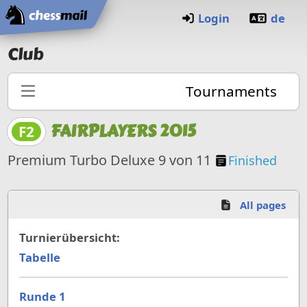
Home
Login
de
Club
Tournaments
FAIRPLAYERS 2015
F2
Manual tou
Premium Turbo Deluxe 9 von 11
Finished
All pages
Turnierübersicht:
Tabelle
Runde 1