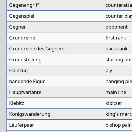
Gegenangriff
counteratt
Gegenspiel
counter pla
Gegner
opponent
Grundreihe
first rank
Grundreihe des Gegners
back rank
Grundstellung
starting pos
Halbzug
ply
hängende Figur
hanging pi
Hauptvariante
main line
Kiebitz
kibitzer
Königswanderung
king's mar
Läuferpaar
bishop pair