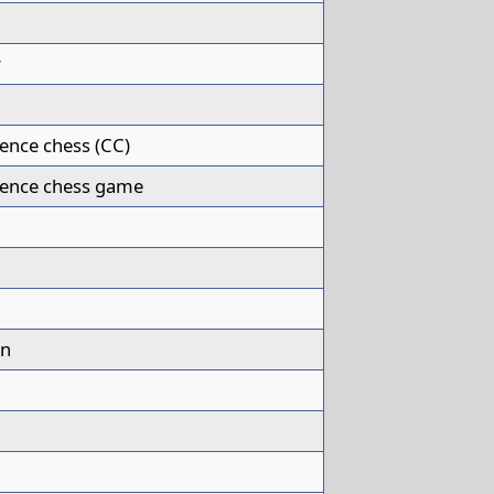
r
ence chess (CC)
ence chess game
wn