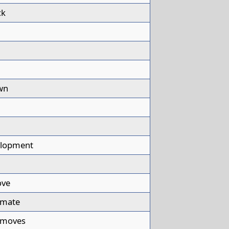
ck
wn
elopment
ove
 mate
l moves