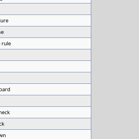
ture
me
 rule
board
heck
ck
awn