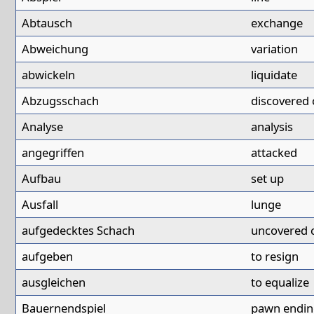
Abtausch
exchange
Abweichung
variation
abwickeln
liquidate
Abzugsschach
discovered
Analyse
analysis
angegriffen
attacked
Aufbau
set up
Ausfall
lunge
aufgedecktes Schach
uncovered 
aufgeben
to resign
ausgleichen
to equalize
Bauernendspiel
pawn endin