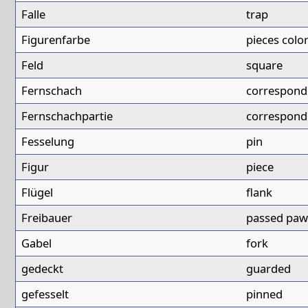
Falle
trap
Figurenfarbe
pieces colo
Feld
square
Fernschach
correspond
Fernschachpartie
correspond
Fesselung
pin
Figur
piece
Flügel
flank
Freibauer
passed pa
Gabel
fork
gedeckt
guarded
gefesselt
pinned