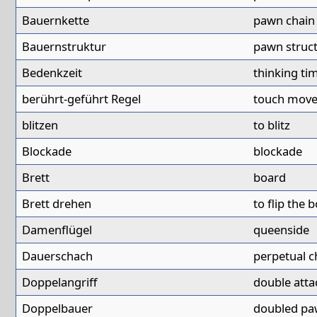
Bauernkette
pawn chain
Bauernstruktur
pawn struc
Bedenkzeit
thinking ti
berührt-geführt Regel
touch move
blitzen
to blitz
Blockade
blockade
Brett
board
Brett drehen
to flip the 
Damenflügel
queenside
Dauerschach
perpetual c
Doppelangriff
double atta
Doppelbauer
doubled p