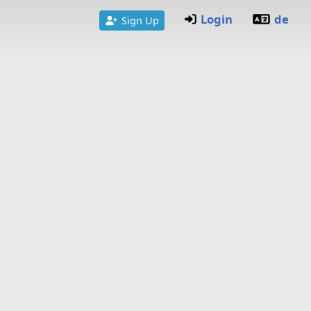
Login
de
Sign Up