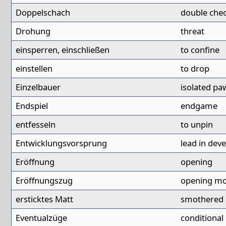
Doppelschach
double che
Drohung
threat
einsperren, einschließen
to confine
einstellen
to drop
Einzelbauer
isolated pa
Endspiel
endgame
entfesseln
to unpin
Entwicklungsvorsprung
lead in dev
Eröffnung
opening
Eröffnungszug
opening m
ersticktes Matt
smothered
Eventualzüge
conditiona