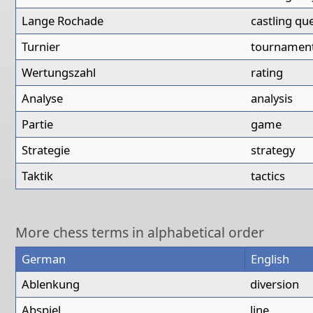
Lange Rochade
castling qu
Turnier
tournamen
Wertungszahl
rating
Analyse
analysis
Partie
game
Strategie
strategy
Taktik
tactics
More chess terms in alphabetical order
German
English
Ablenkung
diversion
Abspiel
line