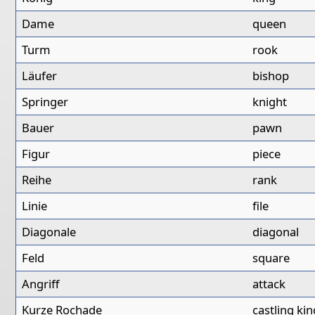
Dame
queen
Turm
rook
Läufer
bishop
Springer
knight
Bauer
pawn
Figur
piece
Reihe
rank
Linie
file
Diagonale
diagonal
Feld
square
Angriff
attack
Kurze Rochade
castling ki