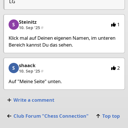
LG
Steinitz
Steinitz, 2/3, 10. Sep '25
1
S
10. Sep '25
#
Klick mal auf Deinen eigenen Namen, im unteren
Bereich kannst Du das sehen.
shaack
shaack, 3/3, 10. Sep '25
2
S
10. Sep '25
#
Auf "Meine Seite" unten.
Write a comment
Club Forum "Chess Connection"
Top top