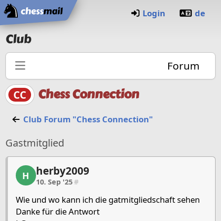
Home
Login
de
Club
Forum
Chess Connection
CC
Club Forum "Chess Connection"
Gastmitglied
herby2009
herby2009, 1/3, 10. Sep '25
H
10. Sep '25
#
Wie und wo kann ich die gatmitgliedschaft sehen
Danke für die Antwort