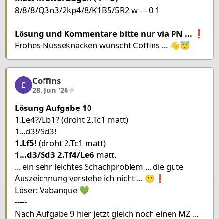
8/8/8/Q3n3/2kp4/8/K1B5/5R2 w - - 0 1
Chessboard as table
a
b
c
d
e
Lösung und Kommentare bitte nur via PN ... ❗
8
Frohes Nüsseknacken wünscht Coffins ... 👋😇
7
6
Coffins
Coffins, 6/8, 28. Jun '26
5
Queen White
Knight Black
C
28. Jun '26
#
4
King Black
Pawn Black
Lösung Aufgabe 10
3
1.Le4?/Lb1? (droht 2.Tc1 matt)
2
King White
Bishop White
1...d3!/Sd3!
1
1.Lf5!
(droht 2.Tc1 matt)
1...d3/Sd3 2.Tf4/Le6
matt.
Pieces lists
... ein sehr leichtes Schachproblem ... die gute
Pieces White
Auszeichnung verstehe ich nicht ... 😶❗
King a2
Queen a5
Rook f1
Bishop c2
Löser: Vabanque 💚
-----
Pieces Black
Nach Aufgabe 9 hier jetzt gleich noch einen MZ ...