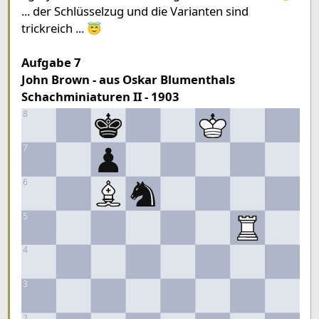
... der Schlüsselzug und die Varianten sind
trickreich ... 😇
Aufgabe 7
John Brown - aus Oskar Blumenthals
Schachminiaturen II - 1903
8
7
6
5
4
3
2