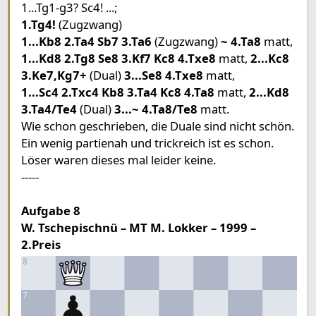
1...Tg1-g3? Sc4! ...;
1
1.Tg4!
(Zugzwang)
1...Kb8 2.Ta4 Sb7 3.Ta6
(Zugzwang)
~ 4.Ta8
matt,
Pieces lists
1...Kd8 2.Tg8 Se8 3.Kf7 Kc8 4.Txe8
matt,
2...Kc8
Pieces White
3.Ke7,Kg7+
(Dual)
3...Se8 4.Txe8
matt,
King f8
Rook g5
Bishop c6
1...Sc4 2.Txc4 Kb8 3.Ta4 Kc8 4.Ta8
matt,
2...Kd8
3.Ta4/Te4
(Dual)
3...~ 4.Ta8/Te8
matt.
Pieces Black
Wie schon geschrieben, die Duale sind nicht schön.
King c8
Knight d6
Pawn c7
Ein wenig partienah und trickreich ist es schon.
Löser waren dieses mal leider keine.
-----
Aufgabe 8
W. Tschepischnü – MT M. Lokker – 1999 –
2.Preis
8
7