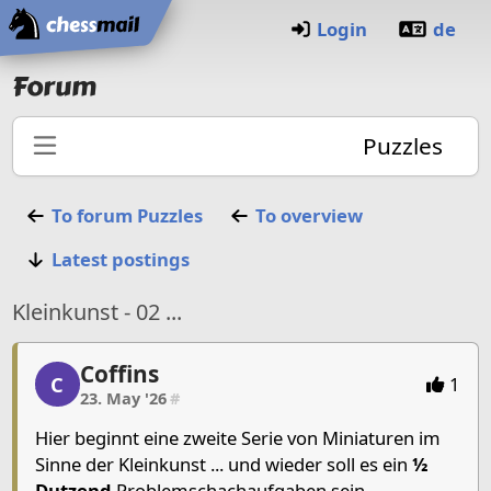
Home
Login
de
Forum
Puzzles
To forum
Puzzles
To overview
Latest postings
Kleinkunst - 02 ...
Coffins
Coffins, 1/8, 23. May '26
C
1
23. May '26
#
Hier beginnt eine zweite Serie von Miniaturen im
Sinne der Kleinkunst ... und wieder soll es ein
½
Dutzend
Problemschachaufgaben sein.