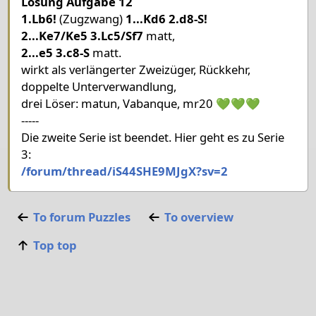
Lösung Aufgabe 12
4
1.Lb6!
(Zugzwang)
1...Kd6 2.d8-S!
3
2...Ke7/Ke5 3.Lc5/Sf7
matt,
2
2...e5 3.c8-S
matt.
1
wirkt als verlängerter Zweizüger, Rückkehr,
doppelte Unterverwandlung,
Pieces lists
drei Löser: matun, Vabanque, mr20 💚💚💚
Pieces White
-----
King g5
Bishop c5
Bishop c6
Pawn c7
Pawn d7
Die zweite Serie ist beendet. Hier geht es zu Serie
3:
Pieces Black
/forum/thread/iS44SHE9MJgX?sv=2
King e5
Pawn e6
To forum
Puzzles
To overview
Top top