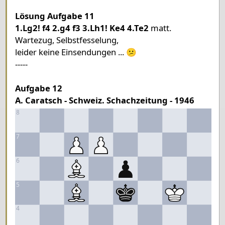
Lösung Aufgabe 11
Pieces lists
1.Lg2! f4 2.g4 f3 3.Lh1! Ke4 4.Te2
matt.
Pieces White
Wartezug, Selbstfesselung,
King c4
Rook f2
Bishop a8
Knight h3
Pawn g3
leider keine Einsendungen ... 😕
-----
Pieces Black
King e3
Pawn f5
Aufgabe 12
A. Caratsch - Schweiz. Schachzeitung - 1946
8
7
6
5
4