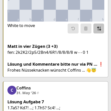
1
a
b
c
d
e
f
g
h
Move piece
White to move
Move from
Move to
Make mo
Matt in vier Zügen (3 +3)
fen: 2k2K2/2p5/2Bn4/6R1/8/8/8/8 w - - 0 1
Chessboard as table
a
b
c
d
e
f
g
Lösung und Kommentare bitte nur via PN ... ❗
8
King Black
King White
Frohes Nüsseknacken wünscht Coffins ... 👋😇
7
Pawn Black
6
Bishop White
Knight Black
Coffins
Coffins, 3/8, 31. May '26
5
Rook Whit
C
31. May '26
#
4
Lösung Aufgabe 7
3
1.Ta5? Kd7! ...; 1.Th5? Sc4! ...;
2