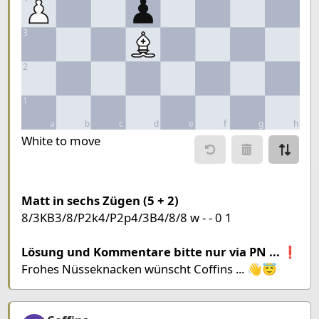
3
2
1
a
b
c
d
e
f
g
h
Move piece
White to move
Move from
Move to
Make mo
Matt in sechs Zügen (5 + 2)
8/3KB3/8/P2k4/P2p4/3B4/8/8 w - - 0 1
Chessboard as table
a
b
c
d
e
f
g
h
Lösung und Kommentare bitte nur via PN ... ❗
8
Frohes Nüsseknacken wünscht Coffins ... 👋😇
7
King White
Bishop White
6