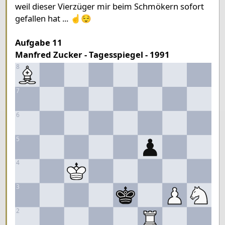
King c4
Knight e5
Pawn d4
weil dieser Vierzüger mir beim Schmökern sofort
gefallen hat ... ☝️😌
Aufgabe 11
Manfred Zucker - Tagesspiegel - 1991
8
7
6
5
4
3
2