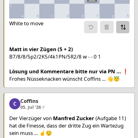
1
a
b
c
d
e
f
g
h
Move piece
White to move
Move from
Move to
Make mo
Matt in vier Zügen (5 + 2)
B7/8/8/5p2/2K5/4k1PN/5R2/8 w - - 0 1
Chessboard as table
a
b
c
d
e
f
g
Lösung und Kommentare bitte nur via PN ... ❗
8
Bishop White
Frohes Nüsseknacken wünscht Coffins ... 👋😇
7
6
Coffins
Coffins, 7/8, 05. Jul '26
5
Pawn Black
C
05. Jul '26
#
4
King White
Der Vierzüger von
Manfred Zucker
(Aufgabe 11)
3
King Black
Pa
hat die Finesse, dass der dritte Zug ein Wartezug
2
Rook White
sein muss ... ☝️😌
1