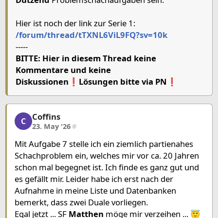
Hier ist noch der link zur Serie 1:
/forum/thread/tTXNL6ViL9FQ?sv=10k
-----
BITTE: Hier in diesem Thread keine
Kommentare und keine
Diskussionen❗Lösungen bitte via PN❗
Coffins
Coffins, 2/8, 23. May '26
C
23. May '26
#
Mit Aufgabe 7 stelle ich ein ziemlich partienahes
Schachproblem ein, welches mir vor ca. 20 Jahren
schon mal begegnet ist. Ich finde es ganz gut und
es gefällt mir. Leider habe ich erst nach der
Aufnahme in meine Liste und Datenbanken
bemerkt, dass zwei Duale vorliegen.
Egal jetzt ... SF
Matthen
möge mir verzeihen ... 😇