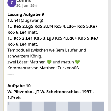
Coffins
Coffins, 5/8, 20. Jun '26
5
Pawn White
King Black
C
20. Jun '26
#
4
Pawn White
Pawn Black
Lösung Aufgabe 9
3
Bishop White
1.Lh4!
(Zugzwang)
2
1...Ke5 2.Lg5 Kd5 3.Lf4 Kc5 4.Ld6+ Kd5 5.Ke7
1
Kc6 6.Le4
matt,
1...Kc5 2.Le1 Kd5 3.Lg3 Kc5 4.Ld6+ Kd5 5.Ke7
Pieces lists
Kc6 6.Le4
matt.
Pieces White
Tempoduell zwischen weißem Läufer und
King d7
Bishop d3
Bishop e7
Pawn a4
Pawn a5
schwarzem König.
zwei Löser: Matthen 💚 und matun 💚
Pieces Black
Kommentar von Matthen: Zucker-süß
King d5
Pawn d4
-----
Aufgabe 10
W. Piltzenko - JT W. Scheltonoschko - 1997 -
1.Preis
8