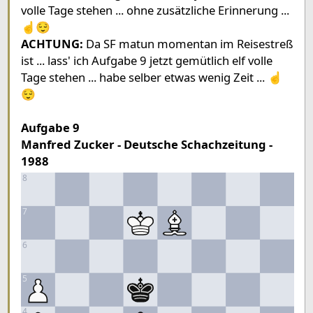
volle Tage stehen ... ohne zusätzliche Erinnerung ...
☝️😌
ACHTUNG:
Da SF matun momentan im Reisestreß
ist ... lass' ich Aufgabe 9 jetzt gemütlich elf volle
Tage stehen ... habe selber etwas wenig Zeit ... ☝️
😌
Aufgabe 9
Manfred Zucker - Deutsche Schachzeitung -
1988
8
7
6
5
4