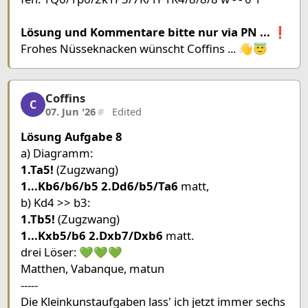
a
b
c
d
e
f
g
h
8
Queen White
Lösung und Kommentare bitte nur via PN ... ❗
Frohes Nüsseknacken wünscht Coffins ... 👋😇
7
Pawn Black
6
King Black
Pawn White
5
R
Coffins
Coffins, 4/8, 07. Jun '26
C
4
Pawn White
King White
07. Jun '26
#
Edited
3
Lösung Aufgabe 8
2
a) Diagramm:
1
1.Ta5!
(Zugzwang)
1...Kb6/b6/b5 2.Dd6/b5/Ta6
matt,
Pieces lists
b) Kd4 >> b3:
Pieces White
1.Tb5!
(Zugzwang)
King d4
Queen b8
Rook h5
Pawn b4
Pawn e6
1...Kxb5/b6 2.Dxb7/Dxb6
matt.
drei Löser: 💚💚💚
Pieces Black
Matthen, Vabanque, matun
King c6
Pawn b7
-----
Die Kleinkunstaufgaben lass' ich jetzt immer sechs