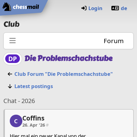
Home
Login
de
Club
Forum
Die Problemschachstube
DP
Club Forum "Die Problemschachstube"
Latest postings
Chat - 2026
Coffins
Coffins, 1/7, 26. Apr '26
C
26. Apr '26
#
Hier mal ein neuer Kanal von der