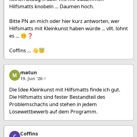
Hilfsmatts knobeln ... Daumen hoch.
Bitte PN an mich oder hier kurz antworten, wer
Hilfsmatts mit Kleinkunst haben würde ... vllt. lohnt
es ... 🤫❓
Coffins ... 👋😇
matun
matun, 4/7, 19. Jun '26
M
19. Jun '26
#
Die Idee Kleinkunst mit Hilfsmatts finde ich gut.
Die Hilfsmatts sind fester Bestandteil des
Problemschachs und stehen in jedem
Lösewettbewerb auf dem Programm.
Coffins
Coffins, 5/7, 28. Jun '26
C