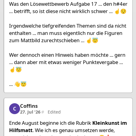
Was den Lösewettbewerb Aufgabe 17 ... den h#4er
... betrifft, so ist diese nicht wirklich schwer ... ☝️😌
Irgendwelche tiefgreifenden Themen sind da nicht
enthalten ... man muss eigentlich nur die Figuren
zum Mattbild zurechtschieben ... ☝️😇
Wer dennoch einen Hinweis haben möchte ... gern
... dann aber mit etwas weniger Punktevergabe ...
☝️😇
... 👋😇
Coffins
Coffins, 7/7, 27. Jul '26
C
27. Jul '26
#
Edited
Ende August beginne ich die Rubrik
Kleinkunst im
Hilfsmatt
. Wie ich es genau umsetzen werde,