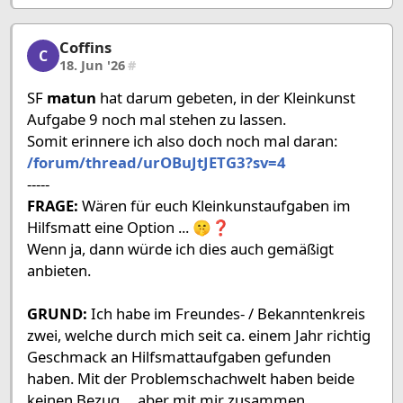
Coffins
Coffins, 3/7, 18. Jun '26
C
18. Jun '26
#
SF
matun
hat darum gebeten, in der Kleinkunst
Aufgabe 9 noch mal stehen zu lassen.
Somit erinnere ich also doch noch mal daran:
/forum/thread/urOBuJtJETG3?sv=4
-----
FRAGE:
Wären für euch Kleinkunstaufgaben im
Hilfsmatt eine Option ... 🤫❓
Wenn ja, dann würde ich dies auch gemäßigt
anbieten.
GRUND:
Ich habe im Freundes- / Bekanntenkreis
zwei, welche durch mich seit ca. einem Jahr richtig
Geschmack an Hilfsmattaufgaben gefunden
haben. Mit der Problemschachwelt haben beide
keinen Bezug ... aber mit mir zusammen