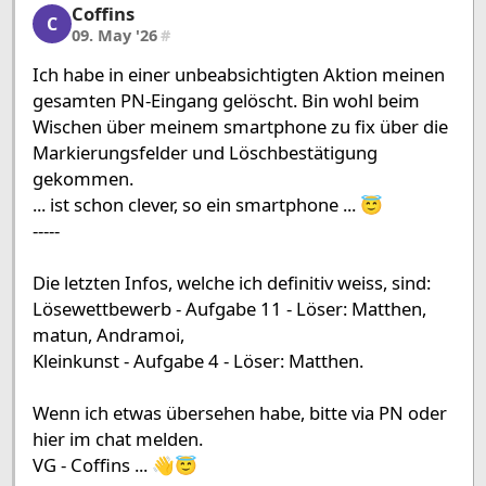
Coffins
Coffins, 2/7, 09. May '26
C
09. May '26
#
Ich habe in einer unbeabsichtigten Aktion meinen
gesamten PN-Eingang gelöscht. Bin wohl beim
Wischen über meinem smartphone zu fix über die
Markierungsfelder und Löschbestätigung
gekommen.
... ist schon clever, so ein smartphone ... 😇
-----
Die letzten Infos, welche ich definitiv weiss, sind:
Lösewettbewerb - Aufgabe 11 - Löser: Matthen,
matun, Andramoi,
Kleinkunst - Aufgabe 4 - Löser: Matthen.
Wenn ich etwas übersehen habe, bitte via PN oder
hier im chat melden.
VG - Coffins ... 👋😇