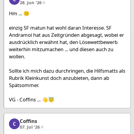
28. Jun '26
#
Hm ... 😕
einzig SF matun hat wohl daran Interesse. SF
Andramoi hat aus Zeitgründen abgesagt, wobei er
ausdrücklich erwähnt hat, den Lösewettbewerb
weiterhin mitzumachen ... und diesen auch zu
wollen.
Sollte ich mich dazu durchringen, die Hilfsmatts als
Rubrik Kleinkunst doch anzubieten, dann ab
Spätsommer.
VG - Coffins ... 👋😇
Coffins
Coffins, 6/7, 07. Jul '26
C
07. Jul '26
#