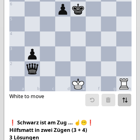
6
5
4
3
2
1
a
b
c
d
e
f
g
h
Move piece
White to move
Move from
Move to
Make mo
❗ Schwarz ist am Zug ... ☝️😶❗
Hilfsmatt in zwei Zügen (3 + 4)
Chessboard as table
3 Lösungen