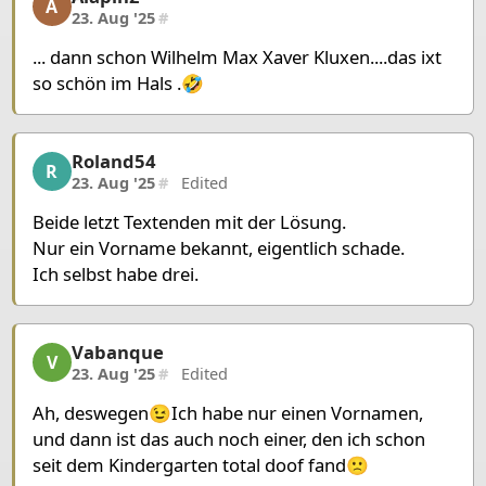
A
23. Aug '25
#
... dann schon Wilhelm Max Xaver Kluxen....das ixt
so schön im Hals .🤣
Roland54
Roland54, 11/22, 23. Aug '25
R
23. Aug '25
#
Edited
Beide letzt Textenden mit der Lösung.
Nur ein Vorname bekannt, eigentlich schade.
Ich selbst habe drei.
Vabanque
Vabanque, 12/22, 23. Aug '25
V
23. Aug '25
#
Edited
Ah, deswegen😉Ich habe nur einen Vornamen,
und dann ist das auch noch einer, den ich schon
seit dem Kindergarten total doof fand🙁