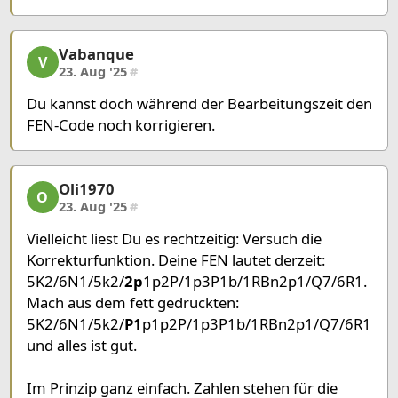
Vabanque
Vabanque, 3/22, 23. Aug '25
V
23. Aug '25
#
Du kannst doch während der Bearbeitungszeit den
FEN-Code noch korrigieren.
Oli1970
Oli1970, 4/22, 23. Aug '25
O
23. Aug '25
#
Vielleicht liest Du es rechtzeitig: Versuch die
Korrekturfunktion. Deine FEN lautet derzeit:
5K2/6N1/5k2/
2p
1p2P/1p3P1b/1RBn2p1/Q7/6R1.
Mach aus dem fett gedruckten:
5K2/6N1/5k2/
P1
p1p2P/1p3P1b/1RBn2p1/Q7/6R1
und alles ist gut.
Im Prinzip ganz einfach. Zahlen stehen für die