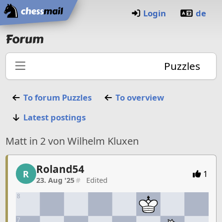
Home
Login
de
Forum
Puzzles
To forum
Puzzles
To overview
Latest postings
Matt in 2 von Wilhelm Kluxen
Roland54
Roland54, 1/22, 23. Aug '25
R
1
23. Aug '25
#
Edited
8
7