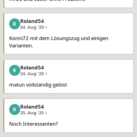
Roland54
Roland54, 19/22, 24. Aug '25
R
24. Aug '25
#
Konni72 mit dem Lösungszug und einigen
Varianten.
Roland54
Roland54, 20/22, 24. Aug '25
R
24. Aug '25
#
matun vollständig gelöst
Roland54
Roland54, 21/22, 25. Aug '25
R
25. Aug '25
#
Noch Interessenten?