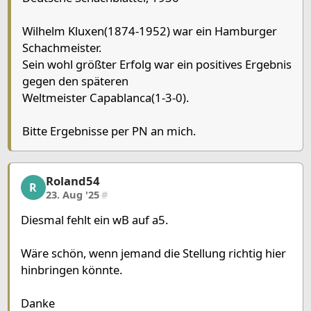
Chessboard as table
a
b
c
d
e
Wilhelm Kluxen(1874-1952) war ein Hamburger
8
Schachmeister.
Sein wohl größter Erfolg war ein positives Ergebnis
7
gegen den späteren
6
Weltmeister Capablanca(1-3-0).
5
Pawn White
Pawn Black
P
4
Pawn Black
Bitte Ergebnisse per PN an mich.
3
Rook White
Bishop White
Knight Black
2
Queen White
1
Roland54
Roland54, 2/22, 23. Aug '25
R
23. Aug '25
#
Pieces lists
Diesmal fehlt ein wB auf a5.
Pieces White
King f8
Queen a2
Rook g1
Rook b3
Bishop c3
K
Wäre schön, wenn jemand die Stellung richtig hier
hinbringen könnte.
Pieces Black
King f6
Bishop h4
Knight d3
Pawn g3
Pawn b4
Danke