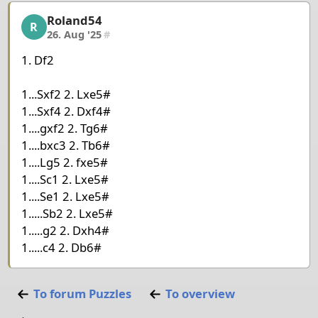
Roland54
Roland54, 22/22, 26. Aug '25
R
26. Aug '25
#
1. Df2
1...Sxf2 2. Lxe5#
1...Sxf4 2. Dxf4#
1....gxf2 2. Tg6#
1....bxc3 2. Tb6#
1....Lg5 2. fxe5#
1....Sc1 2. Lxe5#
1....Se1 2. Lxe5#
1.....Sb2 2. Lxe5#
1.....g2 2. Dxh4#
1.....c4 2. Db6#
To forum
Puzzles
To overview