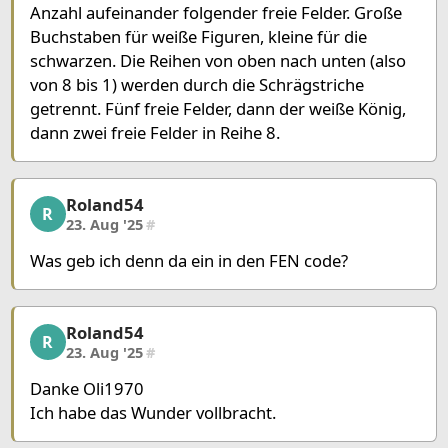
Anzahl aufeinander folgender freie Felder. Große
Buchstaben für weiße Figuren, kleine für die
schwarzen. Die Reihen von oben nach unten (also
von 8 bis 1) werden durch die Schrägstriche
getrennt. Fünf freie Felder, dann der weiße König,
dann zwei freie Felder in Reihe 8.
Roland54
Roland54, 5/22, 23. Aug '25
R
23. Aug '25
#
Was geb ich denn da ein in den FEN code?
Roland54
Roland54, 6/22, 23. Aug '25
R
23. Aug '25
#
Danke Oli1970
Ich habe das Wunder vollbracht.