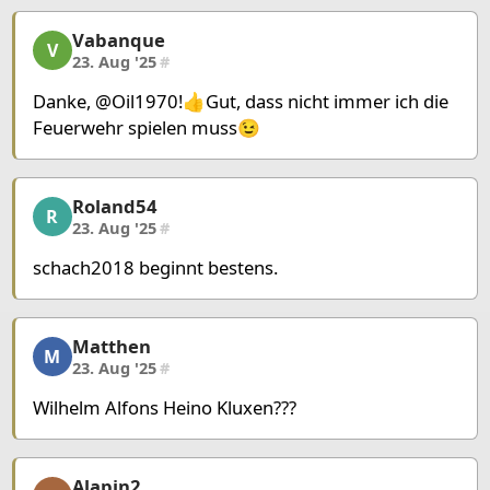
Vabanque
Vabanque, 7/22, 23. Aug '25
V
23. Aug '25
#
Danke, @Oil1970!👍Gut, dass nicht immer ich die
Feuerwehr spielen muss😉
Roland54
Roland54, 8/22, 23. Aug '25
R
23. Aug '25
#
schach2018 beginnt bestens.
Matthen
Matthen, 9/22, 23. Aug '25
M
23. Aug '25
#
Wilhelm Alfons Heino Kluxen???
Alapin2
Alapin2, 10/22, 23. Aug '25