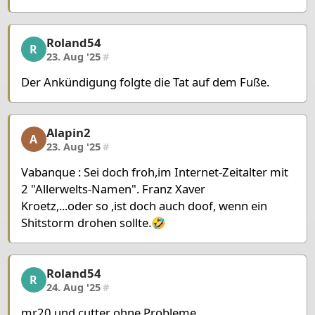
Roland54
Roland54, 16/22, 23. Aug '25
R
23. Aug '25
#
Der Ankündigung folgte die Tat auf dem Fuße.
Alapin2
Alapin2, 17/22, 23. Aug '25
A
23. Aug '25
#
Vabanque : Sei doch froh,im Internet-Zeitalter mit
2 "Allerwelts-Namen". Franz Xaver
Kroetz,...oder so ,ist doch auch doof, wenn ein
Shitstorm drohen sollte.🤣
Roland54
Roland54, 18/22, 24. Aug '25
R
24. Aug '25
#
mr20 und cutter ohne Probleme