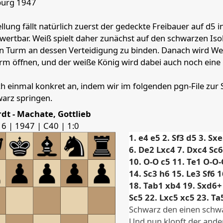
burg 1947
llung fällt natürlich zuerst der gedeckte Freibauer auf d5 i
d
e
f
g
h
erwertbar. Weiß spielt daher zunächst auf den schwarzen Iso
Rook Black
Rook Blac
n Turm an dessen Verteidigung zu binden. Danach wird We
urm öffnen, und der weiße König wird dabei auch noch eine
Pawn Black
Pawn Blac
h einmal konkret an, indem wir im folgenden pgn-File zur 
Pawn White
Pawn Black
arz springen.
Pawn Black
rdt
Machate, Gottlieb
6 | 1947 | C40 | 1:0
Pawn White
Pawn White
Pawn Whit
1.
e4
e5
2.
Sf3
d5
3.
Sxe
Rook White
King White
6.
De2
Lxc4
7.
Dxc4
Sc6
10.
O-O
c5
11.
Te1
O-O-
14.
Sc3
h6
15.
Le3
Sf6
1
18.
Tab1
xb4
19.
Sxd6+
4
Pawn a2
Pawn f2
Pawn g2
Pawn h2
Pawn c4
Pa
Sc5
22.
Lxc5
xc5
23.
Ta
Schwarz den einen schw
Und nun klopft der ande