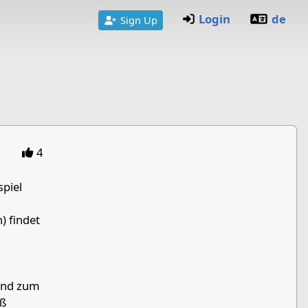
Login
de
Sign Up
4
spiel
) findet
 und zum
oß