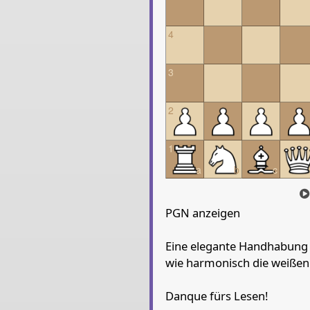
King a8
Rook d8
Rook h
4
3
2
1
a
b
c
PGN anzeigen
Eine elegante Handhabung d
wie harmonisch die weißen 
Danque fürs Lesen!