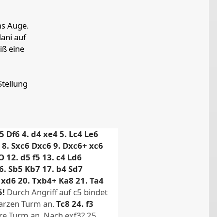
ns Auge.
lani auf
k
iß eine
k
Stellung
e
5
Df6
4.
d4
xe4
5.
Lc4
Le6
8.
Sxc6
Dxc6
9.
Dxc6+
xc6
O
12.
d5
f5
13.
c4
Ld6
6.
Sb5
Kb7
17.
b4
Sd7
xd6
20.
Txb4+
Ka8
21.
Ta4
wn d5
5!
Durch Angriff auf c5 bindet
arzen Turm an.
Tc8
24.
f3
re Turm an. Nach exf3? 25.