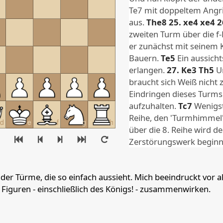
8
Pawn e4
Pawn c5
Pawn f5
Pawn h6
Pawn a7
Pa
Te7 mit doppeltem Angrif
aus.
The8
25.
xe4
xe4
2
zweiten Turm über die f-Li
er zunächst mit seinem 
Bauern.
Te5
Ein aussich
erlangen.
27.
Ke3
Th5
U
braucht sich Weiß nich
Eindringen dieses Turms
aufzuhalten.
Tc7
Wenigste
Reihe, den 'Turmhimmel'
d
e
f
g
h
über die 8. Reihe wird de
Zerstörungswerk begin
Ka6
31.
Tfb8
Und schon 
Tb3 nebst Ta3# könnte 
er Türme, die so einfach aussieht. Mich beeindruckt vor a
verhindern (bzw. aufschi
Figuren - einschließlich des Königs! - zusammenwirken.