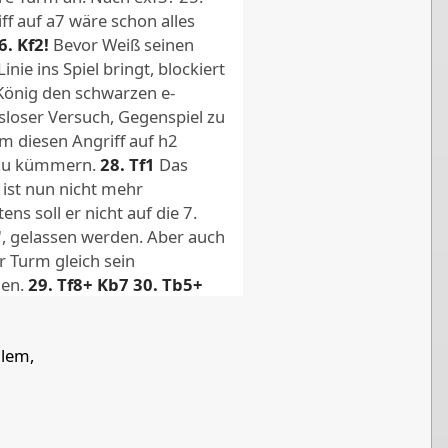
wn g7
f auf a7 wäre schon alles
6.
Kf2!
Bevor Weiß seinen
nie ins Spiel bringt, blockiert
König den schwarzen e-
tsloser Versuch, Gegenspiel zu
m diesen Angriff auf h2
t zu kümmern.
28.
Tf1
Das
 ist nun nicht mehr
ns soll er nicht auf die 7.
, gelassen werden. Aber auch
r Turm gleich sein
nen.
29.
Tf8+
Kb7
30.
Tb5+
gab Schwarz auf, denn 32.
er nur durch Turmhergabe
llem,
eben).