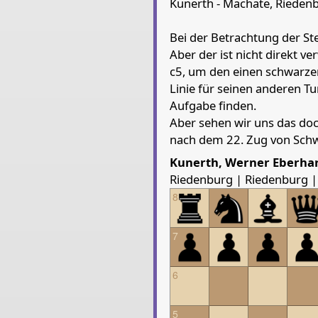
Kunerth - Machate, Rieden
Chessboard as table
Bei der Betrachtung der Ste
a
b
c
Aber der ist nicht direkt v
8
King Black
c5, um den einen schwarze
Linie für seinen anderen T
7
Pawn Black
Aufgabe finden.
6
Aber sehen wir uns das doc
5
Pawn Black
nach dem 22. Zug von Schw
4
Rook White
Pawn White
Kunerth, Werner Eberha
3
Riedenburg | Riedenburg | 
2
Pawn White
8
1
Pieces lists
7
Pieces White
6
King g1
Rook e1
Rook a
Pieces Black
5