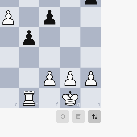
d
e
f
g
h
ve to
Make move