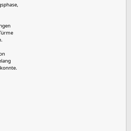
gsphase,
ungen
 Türme
.
von
elang
 konnte.