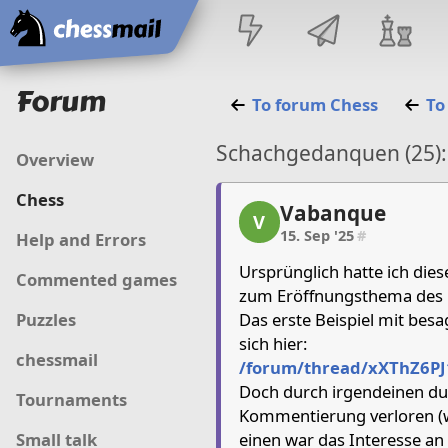
Home
Forum
To forum
Chess
To
Schachgedanquen (25):
Overview
Chess
Vabanque
Vabanque, 1/1, 15. Sep
V
15. Sep '25
#
Help and Errors
Ursprünglich hatte ich dies
Commented games
zum Eröffnungsthema des M
Das erste Beispiel mit besa
Puzzles
sich hier:
chessmail
/forum/thread/xXThZ6PJ
Doch durch irgendeinen du
Tournaments
Kommentierung verloren (w
einen war das Interesse an
Small talk