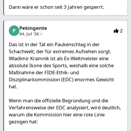
Dann wäre er schon seit 3 Jahren gesperrt.
Pekingente
Pekingente, 4/6, 04. Jul '26
2
P
04. Jul '26
#
Das ist in der Tat ein Paukenschlag in der
Schachwelt, der für extremes Aufsehen sorgt.
Wladimir Kramnik ist als Ex-Weltmeister eine
absolute Ikone des Sports, weshalb eine solche
Maßnahme der FIDE-Ethik- und
Disziplinarkommission (EDC) enormes Gewicht
hat.
Wenn man die offizielle Begründung und die
Verfahrensweise der EDC analysiert, wird deutlich,
warum die Kommission hier eine rote Linie
gezogen hat: