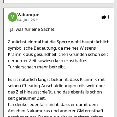
Vabanque
Vabanque, 5/6, 04. Jul '26
1
V
04. Jul '26
#
Tja, was für eine Sache!
Zunächst einmal hat die Sperre wohl hauptsächlich
symbolische Bedeutung, da meines Wissens
Kramnik aus gesundheitlichen Gründen schon seit
geraumer Zeit sowieso kein ernsthaftes
Turnierschach mehr betreibt.
Es ist natürlich längst bekannt, dass Kramnik mit
seinen Cheating-Anschuldigungen teils weit über
das Ziel hinausschießt, und das ebenfalls schon
seit geraumer Zeit.
Ich denke jedenfalls nicht, dass er damit dem
Ansehen Nakamuras und anderer GM ernsthaft
geschadet hat. Denn die weitaus meisten seiner