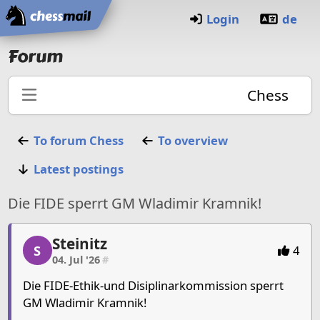
Home
Login
de
Forum
Chess
To forum
Chess
To overview
Latest postings
Die FIDE sperrt GM Wladimir Kramnik!
Steinitz
Steinitz, 1/6, 04. Jul '26
S
4
04. Jul '26
#
Die FIDE-Ethik-und Disiplinarkommission sperrt
GM Wladimir Kramnik!