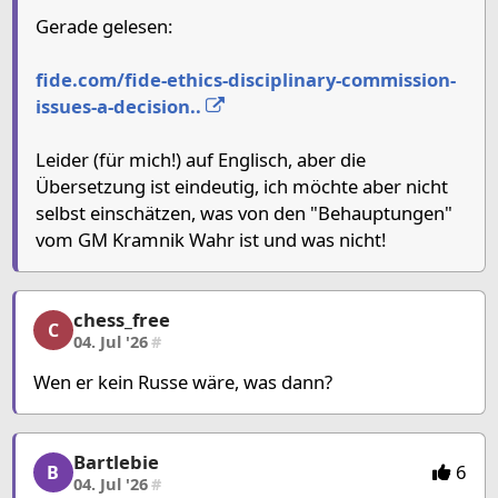
Gerade gelesen:
fide.com/fide-ethics-disciplinary-commission-
issues-a-decision..
Leider (für mich!) auf Englisch, aber die
Übersetzung ist eindeutig, ich möchte aber nicht
selbst einschätzen, was von den "Behauptungen"
vom GM Kramnik Wahr ist und was nicht!
chess_free
chess_free, 2/6, 04. Jul '26
C
04. Jul '26
#
Wen er kein Russe wäre, was dann?
Bartlebie
Bartlebie, 3/6, 04. Jul '26
6
B
04. Jul '26
#