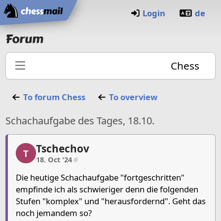
Home
Login
de
Forum
Chess
To forum
Chess
To overview
Schachaufgabe des Tages, 18.10.
Tschechov
Tschechov, 1/3, 18. Oct '24
T
18. Oct '24
#
Die heutige Schachaufgabe "fortgeschritten"
empfinde ich als schwieriger denn die folgenden
Stufen "komplex" und "herausfordernd". Geht das
noch jemandem so?