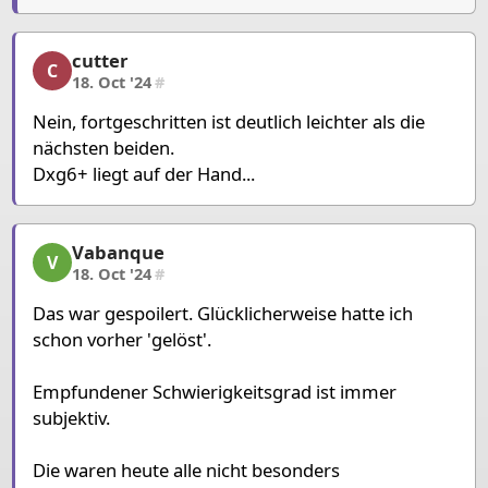
cutter
cutter, 2/3, 18. Oct '24
C
18. Oct '24
#
Nein, fortgeschritten ist deutlich leichter als die
nächsten beiden.
Dxg6+ liegt auf der Hand...
Vabanque
Vabanque, 3/3, 18. Oct '24
V
18. Oct '24
#
Das war gespoilert. Glücklicherweise hatte ich
schon vorher 'gelöst'.
Empfundener Schwierigkeitsgrad ist immer
subjektiv.
Die waren heute alle nicht besonders