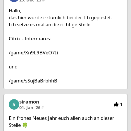
Hallo,
das hier wurde irrtümlich bei der IIb gepostet.
Ich setze es mal an die richtige Stelle:
Citrix - Intermares:
/game/Xn9L9BVeO7Ii
und
/game/sSujBaBrbhhB
siramon
siramon, 36/53, 01. Jan '26
1
S
01. Jan '26
#
Ein frohes Neues Jahr euch allen auch an dieser
Stelle 🍀