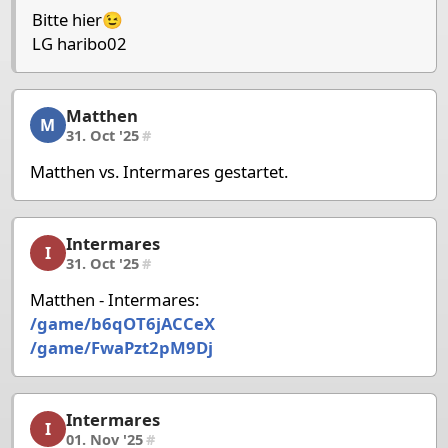
Bitte hier😉
LG haribo02
Matthen
Matthen, 2/53, 31. Oct '25
M
31. Oct '25
#
Matthen vs. Intermares gestartet.
Intermares
Intermares, 3/53, 31. Oct '25
I
31. Oct '25
#
Matthen - Intermares:
/game/b6qOT6jACCeX
/game/FwaPzt2pM9Dj
Intermares
Intermares, 4/53, 01. Nov '25
I
01. Nov '25
#