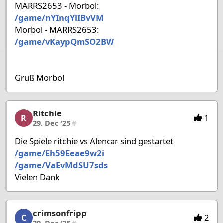
MARRS2653 - Morbol:
/game/nYInqYlIBvVM
Morbol - MARRS2653:
/game/vKaypQmSO2BW
Gruß Morbol
Ritchie
Ritchie, 34/53, 29. Dec '25
1
R
29. Dec '25
#
Die Spiele ritchie vs Alencar sind gestartet
/game/Eh59Eeae9w2i
/game/VaEvMdSU7sds
Vielen Dank
crimsonfripp
crimsonfripp, 35/53, 29. Dec '25
2
C
29. Dec '25
#