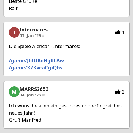
Beste Grüße
Ralf
Intermares
Intermares, 38/53, 03. Jan '26
1
I
03. Jan '26
#
Die Spiele Alencar - Intermares:
/game/JldUBcHgRLAw
/game/X7KvcaCgiQhs
MARRS2653
MARRS2653, 39/53, 04. Jan '26
2
M
04. Jan '26
#
Ich wünsche allen ein gesundes und erfolgreiches
neues Jahr !
Gruß Manfred