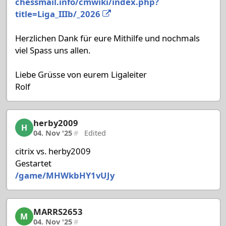
chessmail.info/cmwiki/index.php?
title=Liga_IIIb/_2026
Herzlichen Dank für eure Mithilfe und nochmals
viel Spass uns allen.
Liebe Grüsse von eurem Ligaleiter
Rolf
herby2009
herby2009, 10/53, 04. Nov '25
H
04. Nov '25
#
Edited
citrix vs. herby2009
Gestartet
/game/MHWkbHY1vUJy
MARRS2653
MARRS2653, 11/53, 04. Nov '25
M
04. Nov '25
#