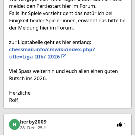
meldet den Partiestart hier im Forum.
Falls ihr Spiele vorzieht geht das natürlich bei
Einigkeit beider Spieler:innen, erwähnt das bitte bei
der Meldung hier im Forum.
zur Ligatabelle geht es hier entlang:
chessmail.info/cmwiki/index.php?
title=Liga_IIIb/_2026
Viel Spass weiterhin und euch allen einen guten
Rutsch ins 2026.
Herzliche
Rolf
herby2009
herby2009, 31/53, 28. Dec '25
1
H
28. Dec '25
#