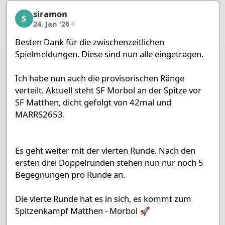
siramon
siramon, 40/53, 24. Jan '26
S
24. Jan '26
#
Besten Dank für die zwischenzeitlichen
Spielmeldungen. Diese sind nun alle eingetragen.
Ich habe nun auch die provisorischen Ränge
verteilt. Aktuell steht SF Morbol an der Spitze vor
SF Matthen, dicht gefolgt von 42mal und
MARRS2653.
Es geht weiter mit der vierten Runde. Nach den
ersten drei Doppelrunden stehen nun nur noch 5
Begegnungen pro Runde an.
Die vierte Runde hat es in sich, es kommt zum
Spitzenkampf Matthen - Morbol 🚀