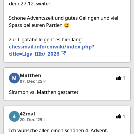
dem 27.12. weiter.
Schöne Adventszeit und gutes Gelingen und viel
Spass bei euren Partien 😃
zur Ligatabelle geht es hier lang:
chessmail.info/cmwiki/index.php?
title=Liga_IIIb/_2026
Matthen
Matthen, 25/53, 07. Dec '25
1
M
07. Dec '25
#
Siramon vs. Matthen gestartet
42mal
42mal, 26/53, 20. Dec '25
1
4
20. Dec '25
#
Ich wünsche allen einen schönen 4. Advent.