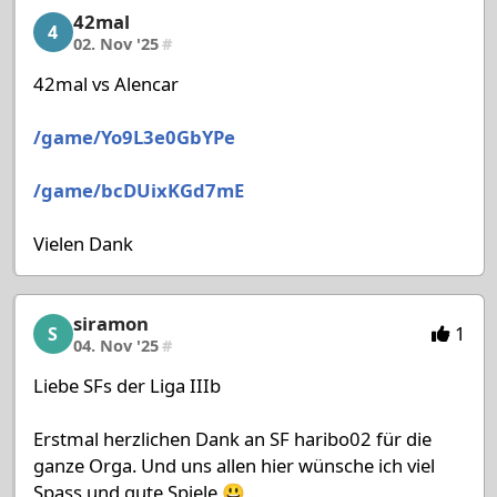
42mal
42mal, 8/53, 02. Nov '25
4
02. Nov '25
#
42mal vs Alencar
/game/Yo9L3e0GbYPe
/game/bcDUixKGd7mE
Vielen Dank
siramon
siramon, 9/53, 04. Nov '25
1
S
04. Nov '25
#
Liebe SFs der Liga IIIb
Erstmal herzlichen Dank an SF haribo02 für die
ganze Orga. Und uns allen hier wünsche ich viel
Spass und gute Spiele 😃