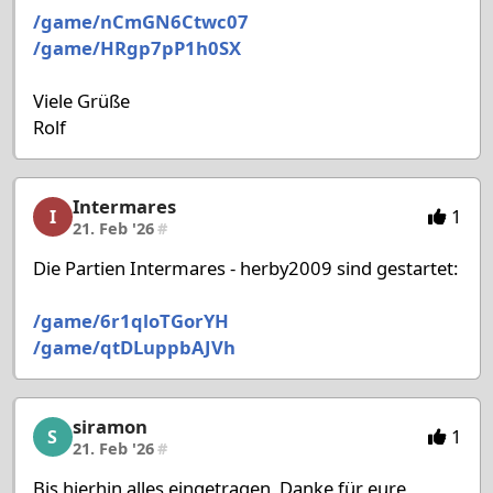
/game/nCmGN6Ctwc07
/game/HRgp7pP1h0SX
Viele Grüße
Rolf
Intermares
Intermares, 44/53, 21. Feb '26
1
I
21. Feb '26
#
Die Partien Intermares - herby2009 sind gestartet:
/game/6r1qloTGorYH
/game/qtDLuppbAJVh
siramon
siramon, 45/53, 21. Feb '26
1
S
21. Feb '26
#
Bis hierhin alles eingetragen, Danke für eure