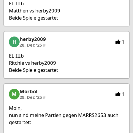
EL IIIb
Matthen vs herby2009
Beide Spiele gestartet
herby2009
herby2009, 32/53, 28. Dec '25
1
H
28. Dec '25
#
EL IIIb
Ritchie vs herby2009
Beide Spiele gestartet
Morbol
Morbol, 33/53, 29. Dec '25
1
M
29. Dec '25
#
Moin,
nun sind meine Partien gegen MARRS2653 auch
gestartet: