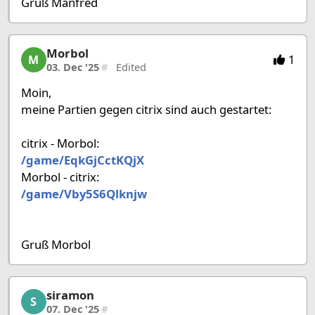
Gruß Manfred
Morbol
Morbol, 23/53, 03. Dec '25
1
M
03. Dec '25
#
Edited
Moin,
meine Partien gegen citrix sind auch gestartet:
citrix - Morbol:
/game/EqkGjCctKQjX
Morbol - citrix:
/game/Vby5S6Qlknjw
Gruß Morbol
siramon
siramon, 24/53, 07. Dec '25
S
07. Dec '25
#