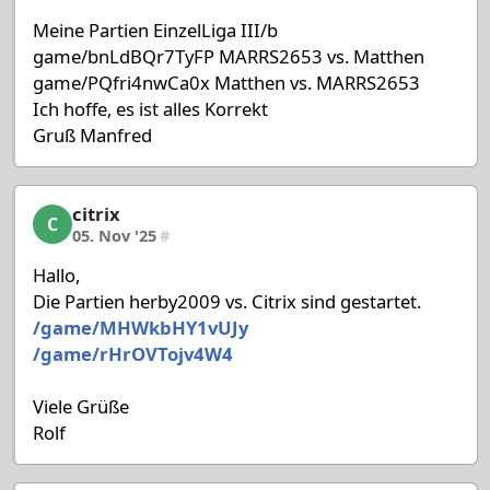
Meine Partien EinzelLiga III/b
game/bnLdBQr7TyFP MARRS2653 vs. Matthen
game/PQfri4nwCa0x Matthen vs. MARRS2653
Ich hoffe, es ist alles Korrekt
Gruß Manfred
citrix
citrix, 12/53, 05. Nov '25
C
05. Nov '25
#
Hallo,
Die Partien herby2009 vs. Citrix sind gestartet.
/game/MHWkbHY1vUJy
/game/rHrOVTojv4W4
Viele Grüße
Rolf