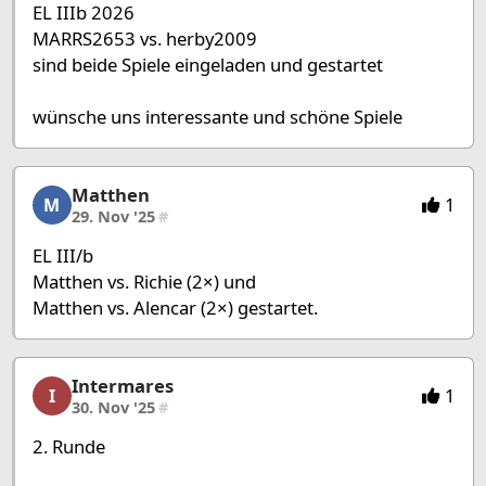
EL IIIb 2026
MARRS2653 vs. herby2009
sind beide Spiele eingeladen und gestartet
wünsche uns interessante und schöne Spiele
Matthen
Matthen, 16/53, 29. Nov '25
1
M
29. Nov '25
#
EL III/b
Matthen vs. Richie (2×) und
Matthen vs. Alencar (2×) gestartet.
Intermares
Intermares, 17/53, 30. Nov '25
1
I
30. Nov '25
#
2. Runde