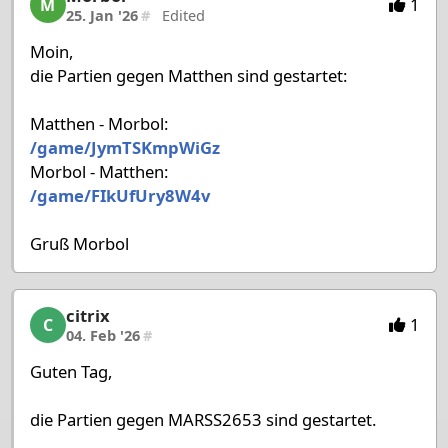
1
M
25. Jan '26
#
Edited
Moin,
die Partien gegen Matthen sind gestartet:
Matthen - Morbol:
/game/JymTSKmpWiGz
Morbol - Matthen:
/game/FIkUfUry8W4v
Gruß Morbol
citrix
citrix, 43/53, 04. Feb '26
1
C
04. Feb '26
#
Guten Tag,
die Partien gegen MARSS2653 sind gestartet.