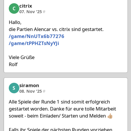
citrix
citrix, 13/53, 07. Nov '25
C
07. Nov '25
#
Hallo,
die Partien Alencar vs. citrix sind gestartet.
/game/NnUTx6b77276
/game/tPPHZTsNyYJi
Viele Grüße
Rolf
siramon
siramon, 14/53, 08. Nov '25
S
08. Nov '25
#
Alle Spiele der Runde 1 sind somit erfolgreich
gestartet worden. Danke für eure tolle Mitarbeit
soweit - beim Einladen/ Starten und Melden 👍🏼
Falls ihr Spiele der nächsten Runden vorziehen