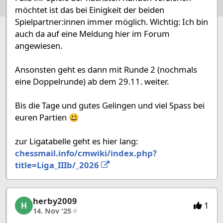
möchtet ist das bei Einigkeit der beiden
Spielpartner:innen immer möglich. Wichtig: Ich bin
auch da auf eine Meldung hier im Forum
angewiesen.
Ansonsten geht es dann mit Runde 2 (nochmals
eine Doppelrunde) ab dem 29.11. weiter.
Bis die Tage und gutes Gelingen und viel Spass bei
euren Partien 😃
zur Ligatabelle geht es hier lang:
chessmail.info/cmwiki/index.php?
title=Liga_IIIb/_2026
herby2009
herby2009, 15/53, 14. Nov '25
1
H
14. Nov '25
#