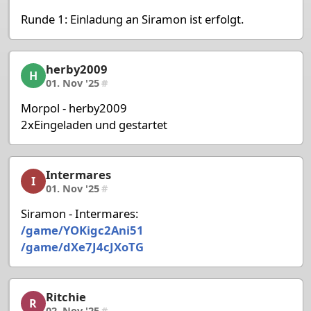
Runde 1: Einladung an Siramon ist erfolgt.
herby2009
herby2009, 5/53, 01. Nov '25
H
01. Nov '25
#
Morpol - herby2009
2xEingeladen und gestartet
Intermares
Intermares, 6/53, 01. Nov '25
I
01. Nov '25
#
Siramon - Intermares:
/game/YOKigc2Ani51
/game/dXe7J4cJXoTG
Ritchie
Ritchie, 7/53, 02. Nov '25
R
02. Nov '25
#