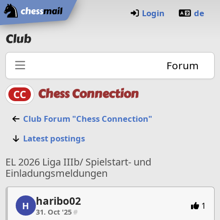
Home
Login
de
Club
Forum
Chess Connection
CC
Club Forum "Chess Connection"
Latest postings
EL 2026 Liga IIIb/ Spielstart- und
Einladungsmeldungen
haribo02
haribo02, 1/53, 31. Oct '25
H
1
31. Oct '25
#