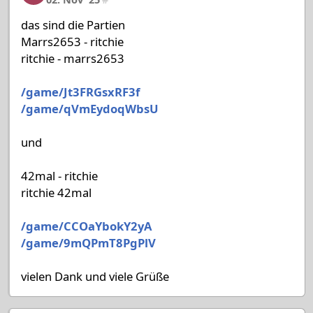
das sind die Partien
Marrs2653 - ritchie
ritchie - marrs2653
/game/Jt3FRGsxRF3f
/game/qVmEydoqWbsU
und
42mal - ritchie
ritchie 42mal
/game/CCOaYbokY2yA
/game/9mQPmT8PgPlV
vielen Dank und viele Grüße