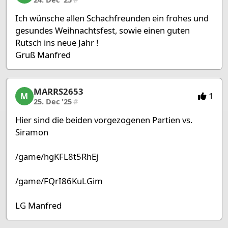
Ich wünsche allen Schachfreunden ein frohes und
gesundes Weihnachtsfest, sowie einen guten
Rutsch ins neue Jahr !
Gruß Manfred
MARRS2653
MARRS2653, 29/53, 25. Dec '25
1
M
25. Dec '25
#
Hier sind die beiden vorgezogenen Partien vs.
Siramon
/game/hgKFL8t5RhEj
/game/FQrI86KuLGim
LG Manfred