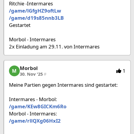
Ritchie -Intermares
/game/lGfgHZ9oftLw
/game/d19s85nnb3LB
Gestartet
Morbol - Intermares
2x Einladung am 29.11. von Intermares
Morbol
Morbol, 18/53, 30. Nov '25
1
M
30. Nov '25
#
Meine Partien gegen Intermares sind gestartet:
Intermares - Morbol:
/game/KEw8GICKm6Ro
Morbol - Intermares:
/game/rllQXg06HxI2