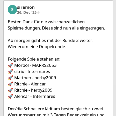
siramon
siramon, 30/53, 26. Dec '25
S
26. Dec '25
#
Besten Dank für die zwischenzeitlichen
Spielmeldungen. Diese sind nun alle eingetragen.
Ab morgen geht es mit der Runde 3 weiter.
Wiederum eine Doppelrunde.
Folgende Spiele stehen an:
🚀 Morbol - MARRS2653
🚀 citrix - Intermares
🚀 Matthen - herby2009
🚀 Ritchie - Alencar
🚀 Ritchie - herby2009
🚀 Alencar - Intermares
Der/die Schnellere lädt am besten gleich zu zwei
Wertungspartien mit 3 Tagen Bedenkzeit ein und