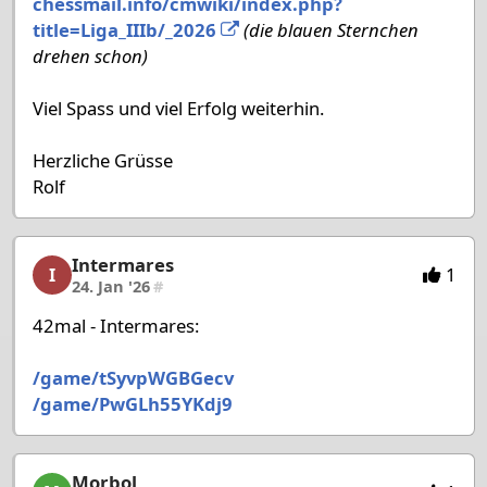
chessmail.info/cmwiki/index.php?
title=Liga_IIIb/_2026
(die blauen Sternchen
drehen schon)
Viel Spass und viel Erfolg weiterhin.
Herzliche Grüsse
Rolf
Intermares
Intermares, 41/53, 24. Jan '26
1
I
24. Jan '26
#
42mal - Intermares:
/game/tSyvpWGBGecv
/game/PwGLh55YKdj9
Morbol
Morbol, 42/53, 25. Jan '26