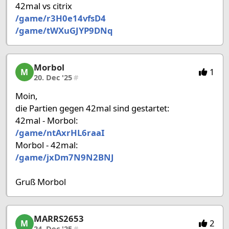
42mal vs citrix
/game/r3H0e14vfsD4
/game/tWXuGJYP9DNq
Morbol
Morbol, 27/53, 20. Dec '25
1
M
20. Dec '25
#
Moin,
die Partien gegen 42mal sind gestartet:
42mal - Morbol:
/game/ntAxrHL6raaI
Morbol - 42mal:
/game/jxDm7N9N2BNJ
Gruß Morbol
MARRS2653
MARRS2653, 28/53, 24. Dec '25
2
M
24. Dec '25
#