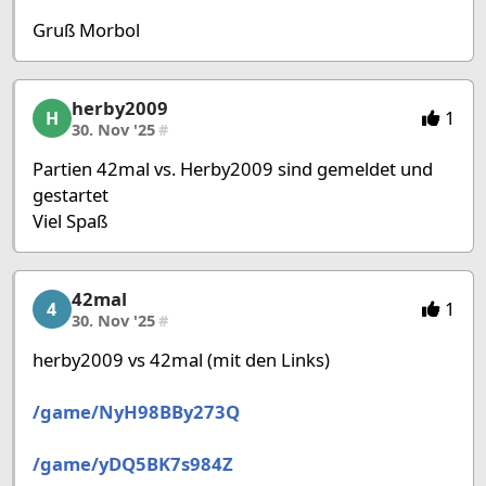
Gruß Morbol
herby2009
herby2009, 19/53, 30. Nov '25
1
H
30. Nov '25
#
Partien 42mal vs. Herby2009 sind gemeldet und
gestartet
Viel Spaß
42mal
42mal, 20/53, 30. Nov '25
1
4
30. Nov '25
#
herby2009 vs 42mal (mit den Links)
/game/NyH98BBy273Q
/game/yDQ5BK7s984Z