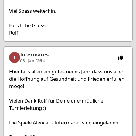
Viel Spass weiterhin.
Herzliche Grüsse
Rolf
Intermares
Intermares, 37/53, 03. Jan '26
1
I
03. Jan '26
#
Ebenfalls allen ein gutes neues Jahr, dass uns allen
die Hoffnung auf Gesundheit und Frieden erfüllen
möge!
Vielen Dank Rolf für Deine unermüdliche
Turnierleitung :)
Die Spiele Alencar - Intermares sind eingeladen....