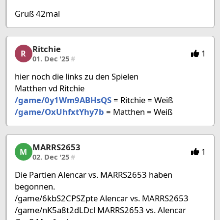
Gruß 42mal
Ritchie
Ritchie, 21/53, 01. Dec '25
1
R
01. Dec '25
#
hier noch die links zu den Spielen
Matthen vd Ritchie
/game/0y1Wm9ABHsQS
= Ritchie = Weiß
/game/OxUhfxtYhy7b
= Matthen = Weiß
MARRS2653
MARRS2653, 22/53, 02. Dec '25
1
M
02. Dec '25
#
Die Partien Alencar vs. MARRS2653 haben
begonnen.
/game/6kbS2CPSZpte Alencar vs. MARRS2653
/game/nK5a8t2dLDcl MARRS2653 vs. Alencar