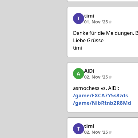
timi
timi, 8/80, 01. Nov '25
T
01. Nov '25
#
Danke für die Meldungen. Bi
Liebe Grüsse
timi
AlDi
AlDi, 9/80, 02. Nov '25
A
02. Nov '25
#
asmochess vs. AlDi:
/game/FXCA7Y5s8zds
/game/NlbRtnb2R8Md
timi
timi, 10/80, 02. Nov '25
T
02. Nov '25
#