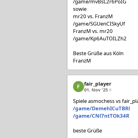
/game/mvBsL2r6PoIG
sowie
mr20 vs. FranzM
/game/SGUenCISkyUf
FranzM vs. mr20
/game/Kp6AuTOILZh2
Beste Grüße aus Köln
FranzM
fair_player
fair_player, 7/80, 01. No
F
01. Nov '25
#
Spiele asmochess vs fair_pl
/game/DemehICuTBRl
/game/CNl7ntTOk34R
beste Grüße