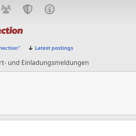
ction
nection"
Latest postings
start- und Einladungsmeldungen
'25
Oct '25