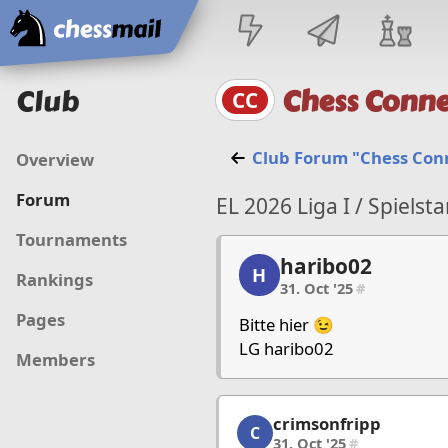
Home
Club
Chess Conne
CC
Club Forum "Chess Con
Overview
Forum
EL 2026 Liga I / Spiel
Tournaments
haribo02
haribo02, 1/80, 31. Oct 
H
Rankings
31. Oct '25
#
Pages
Bitte hier 😉
LG haribo02
Members
crimsonfripp
crimsonfripp, 2/80, 31. 
C
31. Oct '25
#