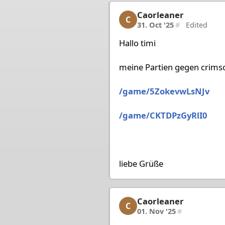
Caorleaner
Caorleaner, 4/80, 31. Oc
C
31. Oct '25
#
Edited
Hallo timi
meine Partien gegen crimso
/game/5ZokevwLsNJv
/game/CKTDPzGyRlI0
liebe Grüße
Caorleaner
Caorleaner, 5/80, 01. N
C
01. Nov '25
#