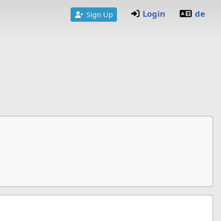
Login
de
Sign Up