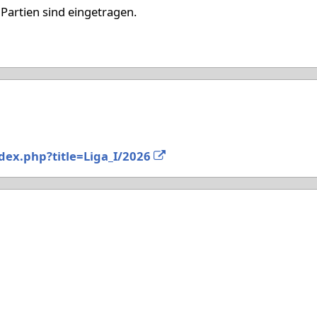
Partien sind eingetragen.
5
dex.php?title=Liga_I/2026
5