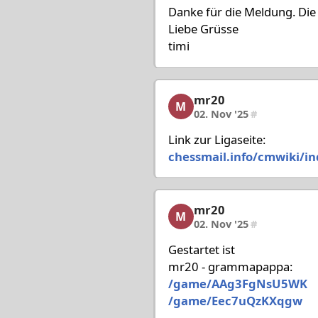
Danke für die Meldung. Die 
Liebe Grüsse
timi
mr20
mr20, 11/80, 02. Nov '2
M
02. Nov '25
#
Link zur Ligaseite:
chessmail.info/cmwiki/in
mr20
mr20, 12/80, 02. Nov '2
M
02. Nov '25
#
Gestartet ist
mr20 - grammapappa:
/game/AAg3FgNsU5WK
/game/Eec7uQzKXqgw