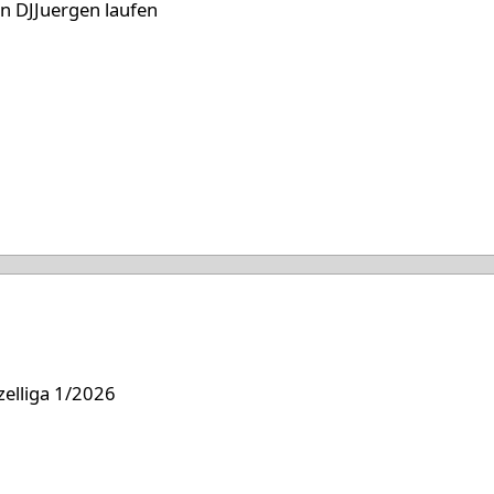
en DJJuergen laufen
25
zelliga 1/2026