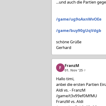
...und auch die Partien geg
/game/ug9oAxnWvOEe
/game/buy90gUqVdgb
schöne Grüße
Gerhard
FranzM
FranzM, 6/80, 01. Nov '
F
01. Nov '25
#
Hallo timi,
anbei die ersten Partien Ein
Aldi vs. - FranzM
/game/t3v99ef0MfMU
FranzM vs. Aldi