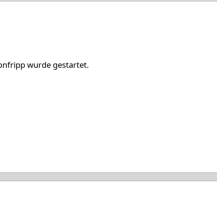
t '25
nfripp wurde gestartet.
ov '25