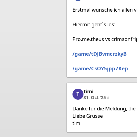
Erstmal wünsche ich allen v
Hiermit geht`s los:
Pro.me.theus vs crimsonfri
/game/tDJBvmcrzkyB
/game/CsOY5jpp7Kep
timi
timi, 3/80, 31. Oct '25
T
31. Oct '25
#
Danke für die Meldung, die 
Liebe Grüsse
timi