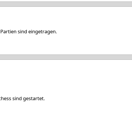
Partien sind eingetragen.
 '25
ess sind gestartet.