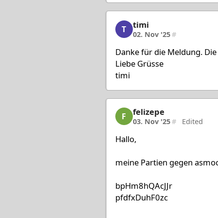
timi
timi, 13/80, 02. Nov '25
T
02. Nov '25
#
Danke für die Meldung. Die 
Liebe Grüsse
timi
felizepe
felizepe, 14/80, 03. Nov
F
03. Nov '25
#
Edited
Hallo,
meine Partien gegen asmoch
bpHm8hQAcJJr
pfdfxDuhF0zc