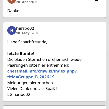
20. Apr '26
#
Danke
haribo02
haribo02, 25/27, 10. May '26
H
10. May '26
#
Liebe Schachfreunde,
letzte Runde
!
Die blauen Sternchen drehen sich wieder,
Paarungen bitte hier entnehmen:
chessmail.info/cmwiki/index.php?
title=Gruppe_B_2026
Meldungen hier machen.
Vielen Dank und viel Spaß !
LG haribo02