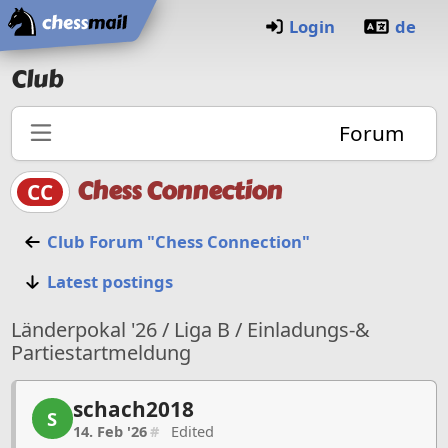
Home
Login
de
Club
Forum
Chess Connection
CC
Club Forum "Chess Connection"
Latest postings
Länderpokal '26 / Liga B / Einladungs-&
Partiestartmeldung
schach2018
schach2018, 1/27, 14. Feb '26
S
14. Feb '26
#
Edited