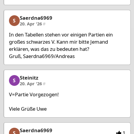
Saerdna6969
Saerdna6969, 22/27, 20. Apr '26
S
20. Apr '26
#
In den Tabellen stehen vor einigen Partien ein
großes schwarzes V. Kann mir bitte Jemand
erklären, was das zu bedeuten hat?
Gruß, Saerdna6969/Andreas
Steinitz
Steinitz, 23/27, 20. Apr '26
S
20. Apr '26
#
V=Partie Vorgezogen!
Viele Grüße Uwe
Saerdna6969
Saerdna6969, 24/27, 20. Apr '26
1
S