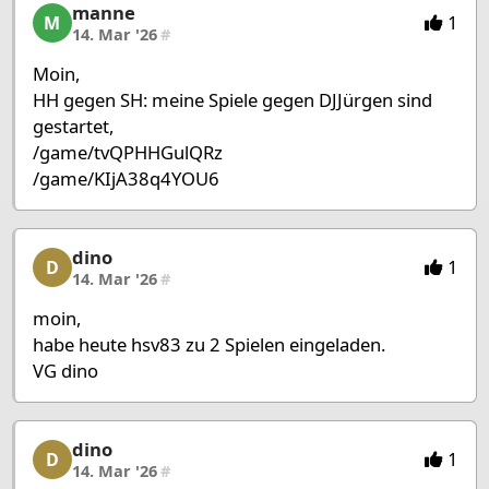
manne
manne, 14/27, 14. Mar '26
1
M
14. Mar '26
#
Moin,
HH gegen SH: meine Spiele gegen DJJürgen sind
gestartet,
/game/tvQPHHGulQRz
/game/KIjA38q4YOU6
dino
dino, 15/27, 14. Mar '26
1
D
14. Mar '26
#
moin,
habe heute hsv83 zu 2 Spielen eingeladen.
VG dino
dino
dino, 16/27, 14. Mar '26
1
D
14. Mar '26
#