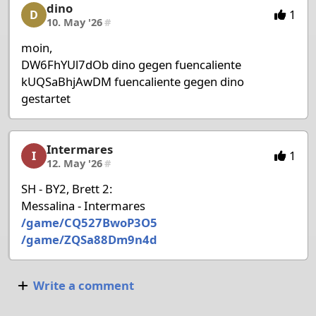
dino
dino, 26/27, 10. May '26
1
D
10. May '26
#
moin,
DW6FhYUl7dOb dino gegen fuencaliente
kUQSaBhjAwDM fuencaliente gegen dino
gestartet
Intermares
Intermares, 27/27, 12. May '26
1
I
12. May '26
#
SH - BY2, Brett 2:
Messalina - Intermares
/game/CQ527BwoP3O5
/game/ZQSa88Dm9n4d
Write a comment