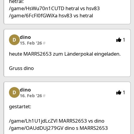
hetral:
/game/HsWu70n1CUTD hetral vs hsv83
/game/6FcFl0fGWiXa hsv83 vs hetral
dino
dino, 4/27, 15. Feb '26
1
D
15. Feb '26
#
heute MARRS2653 zum Länderpokal eingeladen.
Gruss dino
dino
dino, 5/27, 16. Feb '26
1
D
16. Feb '26
#
gestartet:
/game/Lh1U1jdLcZVl MARRS2653 vs dino
/game/OAUdDUj279GV dino s MARRS2653