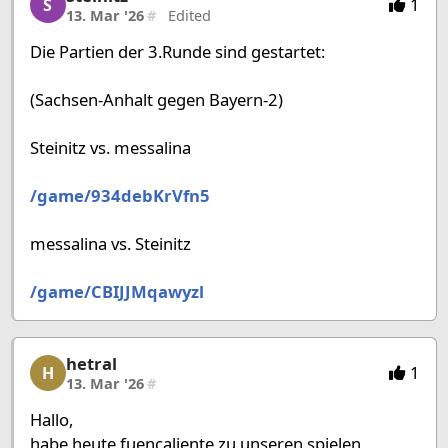
1
S
13. Mar '26
#
Edited
Die Partien der 3.Runde sind gestartet:
(Sachsen-Anhalt gegen Bayern-2)
Steinitz vs. messalina
/game/934debKrVfn5
messalina vs. Steinitz
/game/CBIJJMqawyzl
hetral
hetral, 10/27, 13. Mar '26
1
H
13. Mar '26
#
Hallo,
habe heute fuencaliente zu unseren spielen