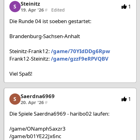
Steinitz
Steinitz, 20/27, 19. Apr '26
1
S
19. Apr '26
#
Edited
Die Runde 04 ist soeben gestartet:
Brandenburg-Sachsen-Anhalt
Steinitz-Frank12:
/game/70YIdDDg6Rpw
Frank12-Steinitz:
/game/gzzF9eRPVQBV
Viel Spaß!
Saerdna6969
Saerdna6969, 21/27, 20. Apr '26
1
S
20. Apr '26
#
Die Spiele Saerdna6969 - haribo02 laufen:
/game/ONamph5axzr3
/game/b01YE22Jx6nc