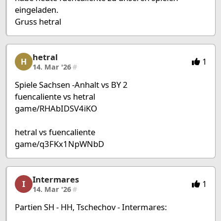
eingeladen.
Gruss hetral
hetral
hetral, 11/27, 14. Mar '26
1
H
14. Mar '26
#
Spiele Sachsen -Anhalt vs BY 2
fuencaliente vs hetral
game/RHAbIDSV4iKO
hetral vs fuencaliente
game/q3FKx1NpWNbD
Intermares
Intermares, 12/27, 14. Mar '26
1
I
14. Mar '26
#
Partien SH - HH, Tschechov - Intermares: