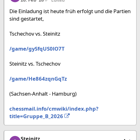
Die Einladung ist heute früh erfolgt und die Partien
sind gestartet,
Tschechov vs. Steinitz
/game/gySfqUS0lO7T
Steinitz vs. Tschechov
/game/He864zqnGqTz
(Sachsen-Anhalt - Hamburg)
chessmail.info/cmwiki/index.php?
title=Gruppe_B_2026
Steinitz
Steinitz, 9/27, 13. Mar '26