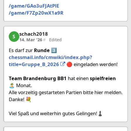
/game/GAo3uFJAtPlE
/game/F7Zp20wX1a9R
schach2018
schach2018, 13/27, 14. Mar '26
S
14. Mar '26
#
Edited
Es darf zur
Runde 3️⃣
chessmail.info/cmwiki/index.php?
title=Gruppe_B_2026
🔴 eingeladen werden!
Team Brandenburg BB1
hat einen
spielfreien
🏝️
Monat.
Alle vorzeitig gestarteten Partien bitte hier melden.
Danke! 💐
Viel Spaß und weiterhin gutes Gelingen!♟️