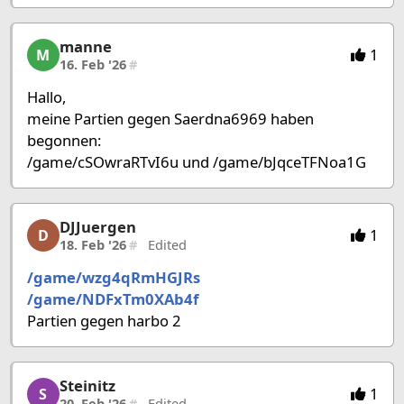
manne
manne, 6/27, 16. Feb '26
1
M
16. Feb '26
#
Hallo,
meine Partien gegen Saerdna6969 haben
begonnen:
/game/cSOwraRTvI6u und /game/bJqceTFNoa1G
DJJuergen
DJJuergen, 7/27, 18. Feb '26
1
D
18. Feb '26
#
Edited
/game/wzg4qRmHGJRs
/game/NDFxTm0XAb4f
Partien gegen harbo 2
Steinitz
Steinitz, 8/27, 20. Feb '26
1
S
20. Feb '26
#
Edited