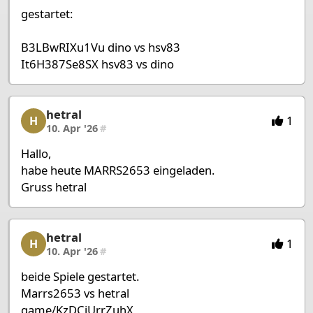
gestartet:
B3LBwRIXu1Vu dino vs hsv83
It6H387Se8SX hsv83 vs dino
hetral
hetral, 17/27, 10. Apr '26
1
H
10. Apr '26
#
Hallo,
habe heute MARRS2653 eingeladen.
Gruss hetral
hetral
hetral, 18/27, 10. Apr '26
1
H
10. Apr '26
#
beide Spiele gestartet.
Marrs2653 vs hetral
game/KzDCiUrrZuhX