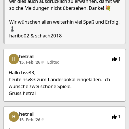
wir dies auch ausdrücklich zu erwähnen, damit wir
solche Meldungen nicht übersehen. Danke! 💐
Wir wünschen allen weiterhin viel Spaß und Erfolg!
♟️
haribo02 & schach2018
hetral
hetral, 2/27, 15. Feb '26
1
H
15. Feb '26
#
Edited
Hallo hsv83,
heute hsv83 zum Länderpokal eingeladen. Ich
wünsche zwei schöne Spiele.
Gruss hetral
hetral
hetral, 3/27, 15. Feb '26
1
H
15. Feb '26
#