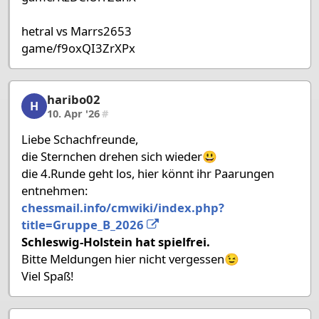
hetral vs Marrs2653
game/f9oxQI3ZrXPx
haribo02
haribo02, 19/27, 10. Apr '26
H
10. Apr '26
#
Liebe Schachfreunde,
die Sternchen drehen sich wieder😃
die 4.Runde geht los, hier könnt ihr Paarungen
entnehmen:
chessmail.info/cmwiki/index.php?
title=Gruppe_B_2026
Schleswig-Holstein hat spielfrei.
Bitte Meldungen hier nicht vergessen😉
Viel Spaß!