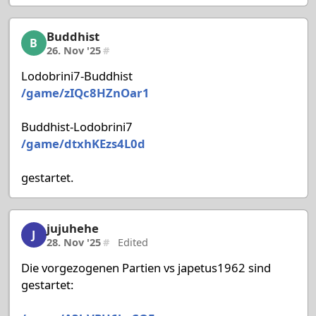
Buddhist
Buddhist, 14/58, 26. Nov '25
B
26. Nov '25
#
Lodobrini7-Buddhist
/game/zIQc8HZnOar1
Buddhist-Lodobrini7
/game/dtxhKEzs4L0d
gestartet.
jujuhehe
jujuhehe, 15/58, 28. Nov '25
J
28. Nov '25
#
Edited
Die vorgezogenen Partien vs japetus1962 sind
gestartet: