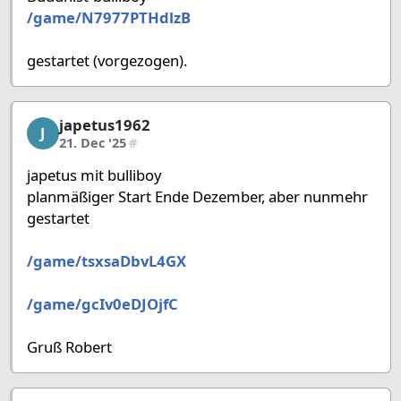
/game/N7977PTHdlzB
gestartet (vorgezogen).
japetus1962
japetus1962, 29/58, 21. Dec '25
J
21. Dec '25
#
japetus mit bulliboy
planmäßiger Start Ende Dezember, aber nunmehr
gestartet
/game/tsxsaDbvL4GX
/game/gcIv0eDJOjfC
Gruß Robert