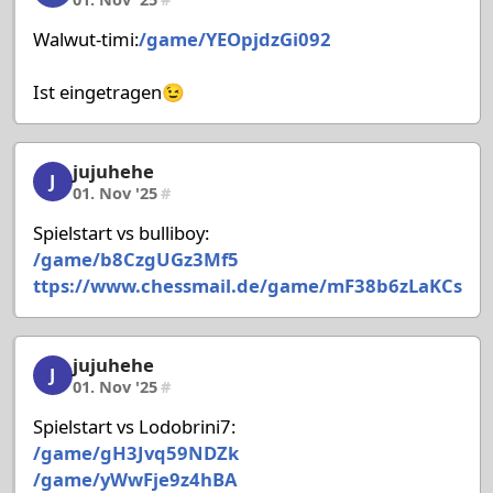
Walwut-timi:
/game/YEOpjdzGi092
Ist eingetragen😉
jujuhehe
jujuhehe, 7/58, 01. Nov '25
J
01. Nov '25
#
Spielstart vs bulliboy:
/game/b8CzgUGz3Mf5
ttps://www.chessmail.de/game/mF38b6zLaKCs
jujuhehe
jujuhehe, 8/58, 01. Nov '25
J
01. Nov '25
#
Spielstart vs Lodobrini7:
/game/gH3Jvq59NDZk
/game/yWwFje9z4hBA