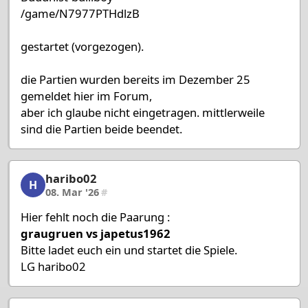
/game/N7977PTHdlzB
gestartet (vorgezogen).
die Partien wurden bereits im Dezember 25
gemeldet hier im Forum,
aber ich glaube nicht eingetragen. mittlerweile
sind die Partien beide beendet.
haribo02
haribo02, 54/58, 08. Mar '26
H
08. Mar '26
#
Hier fehlt noch die Paarung :
graugruen vs japetus1962
Bitte ladet euch ein und startet die Spiele.
LG haribo02