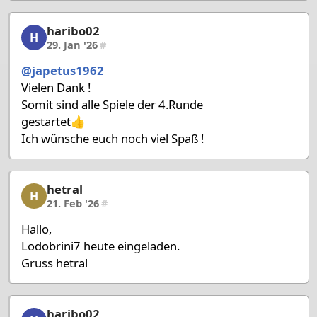
haribo02
haribo02, 48/58, 29. Jan '26
H
29. Jan '26
#
@japetus1962
Vielen Dank !
Somit sind alle Spiele der 4.Runde
gestartet👍
Ich wünsche euch noch viel Spaß !
hetral
hetral, 49/58, 21. Feb '26
H
21. Feb '26
#
Hallo,
Lodobrini7 heute eingeladen.
Gruss hetral
haribo02
haribo02, 50/58, 21. Feb '26