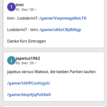
timi
timi, 23/58, 01. Dec '25
T
01. Dec '25
#
timi - Lodobrini7:
/game/Vwymwgd8oLTK
Lodobrini7 - timi:
/game/z60zCByR6kjp
Danke fürs Eintragen
japetus1962
japetus1962, 24/58, 03. Dec '25
J
03. Dec '25
#
japetus versus Walwut, die beiden Partien laufen:
/game/t3HPCzviUgzU
/game/kkqHJqPo5Ke0