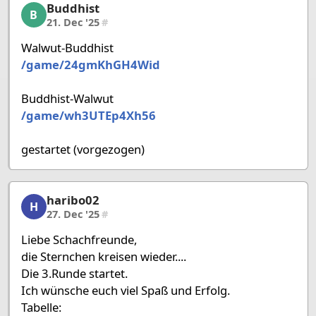
Buddhist
Buddhist, 30/58, 21. Dec '25
B
21. Dec '25
#
Walwut-Buddhist
/game/24gmKhGH4Wid
Buddhist-Walwut
/game/wh3UTEp4Xh56
gestartet (vorgezogen)
haribo02
haribo02, 31/58, 27. Dec '25
H
27. Dec '25
#
Liebe Schachfreunde,
die Sternchen kreisen wieder....
Die 3.Runde startet.
Ich wünsche euch viel Spaß und Erfolg.
Tabelle: