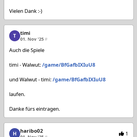
Vielen Dank :-)
timi
timi, 5/58, 01. Nov '25
T
01. Nov '25
#
Auch die Spiele
timi - Walwut:
/game/BfGafbIXIuU8
und Walwut - timi:
/game/BfGafbIXIuU8
laufen.
Danke fürs eintragen.
haribo02
haribo02, 6/58, 01. Nov '25
1
H
01. Nov '25
#