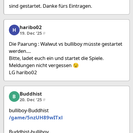
sind gestartet. Danke fürs Eintragen.
haribo02
haribo02, 27/58, 19. Dec '25
H
19. Dec '25
#
Die Paarung : Walwut vs bulliboy müsste gestartet
werden....
Bitte, ladet euch ein und startet die Spiele.
Meldungen nicht vergessen 😉
LG haribo02
Buddhist
Buddhist, 28/58, 20. Dec '25
B
20. Dec '25
#
bulliboy-Buddhist
/game/5nzUH89wITxl
Buddhist-bulliboy