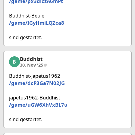
/game/px3diczA6mPt
Buddhist-Beule
/game/IGyHmiLQZca8
sind gestartet.
Buddhist
Buddhist, 22/58, 30. Nov '25
B
30. Nov '25
#
Buddhist-japetus1962
/game/dcP3Ga7N02JG
japetus1962-Buddhist
/game/uGW6XhVxBL7u
sind gestartet.