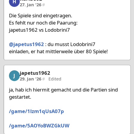
H
27. Jan '26
#
Die Spiele sind eingetragen.
Es fehlt nur noch die Paarung:
japetus1962 vs Lodobrini7
@japetus1962
: du musst Lodobrini7
einladen, er hat mittlerweile über 80 Spiele!
japetus1962
japetus1962, 47/58, 29. Jan '26
J
29. Jan '26
#
Edited
ja, hab ich hiermit gemacht und die Partien sind
gestartet.
/game/1lzm1qUsA07p
/game/5AOYoBWZGkUW