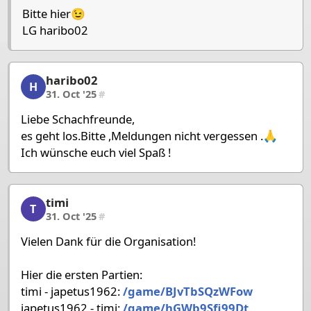
Bitte hier😉
LG haribo02
haribo02
haribo02, 2/58, 31. Oct '25
H
31. Oct '25
#
Liebe Schachfreunde,
es geht los.Bitte ,Meldungen nicht vergessen .🙏
Ich wünsche euch viel Spaß !
timi
timi, 3/58, 31. Oct '25
T
31. Oct '25
#
Vielen Dank für die Organisation!
Hier die ersten Partien:
timi - japetus1962:
/game/BJvTbSQzWFow
japetus1962 - timi:
/game/hGWb9Sfi99Dt