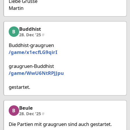
Liebe Grüsse
Martin
Buddhist
Buddhist, 35/58, 28. Dec '25
B
28. Dec '25
#
Buddhist-graugruen
/game/x1ecfLG9qirI
graugruen-Buddhist
/game/WwU6NtRPJJpu
gestartet.
Beule
Beule, 36/58, 28. Dec '25
B
28. Dec '25
#
Die Partien mit graugruen sind auch gestartet.