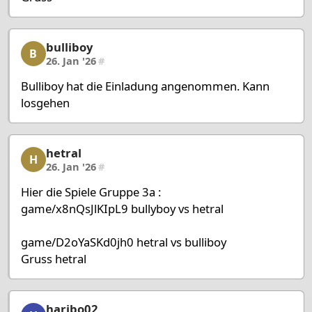
bulliboy
bulliboy, 44/58, 26. Jan '26
B
26. Jan '26
#
Bulliboy hat die Einladung angenommen. Kann
losgehen
hetral
hetral, 45/58, 26. Jan '26
H
26. Jan '26
#
Hier die Spiele Gruppe 3a :
game/x8nQsJlKIpL9 bullyboy vs hetral
game/D2oYaSKd0jh0 hetral vs bulliboy
Gruss hetral
haribo02
haribo02, 46/58, 27. Jan '26