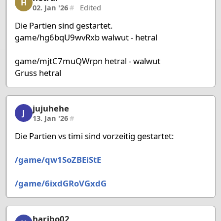
H
02. Jan '26
#
Edited
Die Partien sind gestartet.
game/hg6bqU9wvRxb walwut - hetral
game/mjtC7muQWrpn hetral - walwut
Gruss hetral
jujuhehe
jujuhehe, 39/58, 13. Jan '26
J
13. Jan '26
#
Die Partien vs timi sind vorzeitig gestartet:
/game/qw1SoZBEiStE
/game/6ixdGRoVGxdG
haribo02
haribo02, 40/58, 24. Jan '26