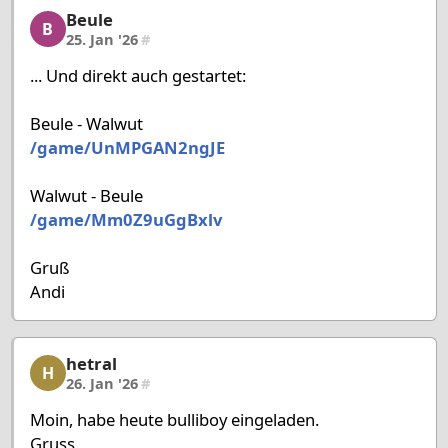
Beule
Beule, 42/58, 25. Jan '26
B
25. Jan '26
#
... Und direkt auch gestartet:
Beule - Walwut
/game/UnMPGAN2ngJE
Walwut - Beule
/game/Mm0Z9uGgBxlv
Gruß
Andi
hetral
hetral, 43/58, 26. Jan '26
H
26. Jan '26
#
Moin, habe heute bulliboy eingeladen.
Gruss