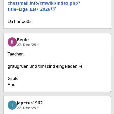
chessmail.info/cmwiki/index.php?
title=Liga_IIIa/_2026
LG haribo02
Beule
Beule, 32/58, 27. Dec '25
B
27. Dec '25
#
Taachen,
graugruen und timi sind eingeladen :-)
Gruß
Andi
japetus1962
japetus1962, 33/58, 27. Dec '25
J
27. Dec '25
#