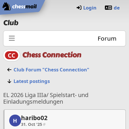
Home
Login
de
Club
Forum
Chess Connection
CC
Club Forum "Chess Connection"
Latest postings
EL 2026 Liga IIIa/ Spielstart- und
Einladungsmeldungen
haribo02
haribo02, 1/58, 31. Oct '25
H
31. Oct '25
#