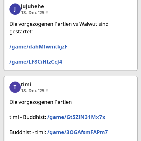
jujuhehe
jujuhehe, 25/58, 13. Dec '25
J
13. Dec '25
#
Die vorgezogenen Partien vs Walwut sind
gestartet:
/game/dahMfwmtkjzF
/game/LF8CiHIzCcJ4
timi
timi, 26/58, 18. Dec '25
T
18. Dec '25
#
Die vorgezogenen Partien
timi - Buddhist:
/game/Gt5ZlN31Mx7x
Buddhist - timi:
/game/3OGAfsmFAPm7