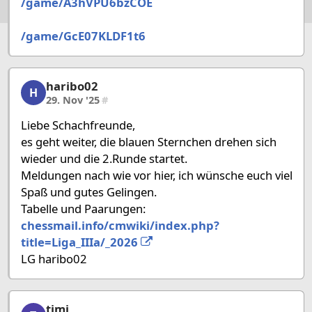
/game/A3hVPU6bzCOE
/game/GcE07KLDF1t6
haribo02
haribo02, 16/58, 29. Nov '25
H
29. Nov '25
#
Liebe Schachfreunde,
es geht weiter, die blauen Sternchen drehen sich
wieder und die 2.Runde startet.
Meldungen nach wie vor hier, ich wünsche euch viel
Spaß und gutes Gelingen.
Tabelle und Paarungen:
chessmail.info/cmwiki/index.php?
title=Liga_IIIa/_2026
LG haribo02
timi
timi, 17/58, 29. Nov '25