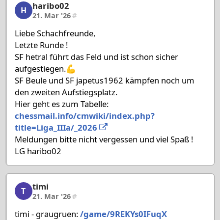
haribo02
haribo02, 55/58, 21. Mar '26
H
21. Mar '26
#
Liebe Schachfreunde,
Letzte Runde !
SF hetral führt das Feld und ist schon sicher
aufgestiegen.💪
SF Beule und SF japetus1962 kämpfen noch um
den zweiten Aufstiegsplatz.
Hier geht es zum Tabelle:
chessmail.info/cmwiki/index.php?
title=Liga_IIIa/_2026
Meldungen bitte nicht vergessen und viel Spaß !
LG haribo02
timi
timi, 56/58, 21. Mar '26
T
21. Mar '26
#
timi - graugruen:
/game/9REKYs0IFuqX