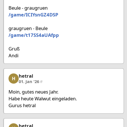
Beule - graugruen
/game/ICIYsnGZ4DSP
graugruen - Beule
/game/t17SS4aUAfpp
Gruß
Andi
hetral
hetral, 37/58, 01. Jan '26
H
01. Jan '26
#
Moin, gutes neues Jahr.
Habe heute Walwut eingeladen.
Gurus hetral
hetral
hetral, 38/58, 02. Jan '26