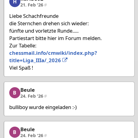
H
21. Feb '26
#
Liebe Schachfreunde
die Sternchen drehen sich wieder:
fünfte und vorletzte Runde.....
Partiestart bitte hier im Forum melden.
Zur Tabelle:
chessmail.info/cmwiki/index.php?
title=Liga_IIIa/_2026
Viel Spaß !
Beule
Beule, 51/58, 24. Feb '26
B
24. Feb '26
#
bulliboy wurde eingeladen :-)
Beule
Beule, 52/58, 24. Feb '26
B
24. Feb '26
#