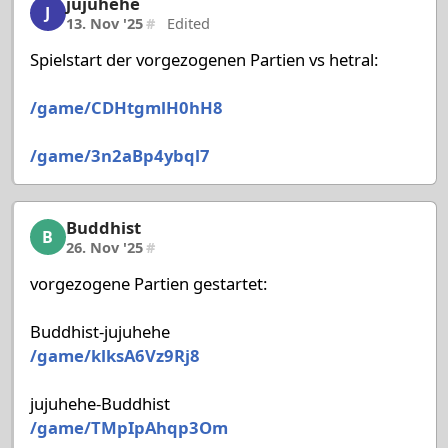
jujuhehe
jujuhehe, 12/58, 13. Nov '25
J
13. Nov '25
#
Edited
Spielstart der vorgezogenen Partien vs hetral:
/game/CDHtgmlH0hH8
/game/3n2aBp4ybql7
Buddhist
Buddhist, 13/58, 26. Nov '25
B
26. Nov '25
#
vorgezogene Partien gestartet:
Buddhist-jujuhehe
/game/klksA6Vz9Rj8
jujuhehe-Buddhist
/game/TMpIpAhqp3Om