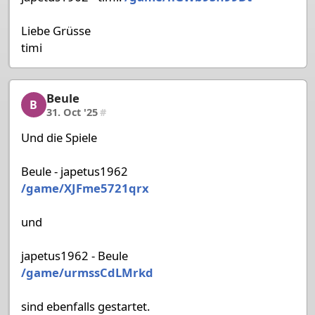
Liebe Grüsse
timi
Beule
Beule, 4/58, 31. Oct '25
B
31. Oct '25
#
Und die Spiele
Beule - japetus1962
/game/XJFme5721qrx
und
japetus1962 - Beule
/game/urmssCdLMrkd
sind ebenfalls gestartet.