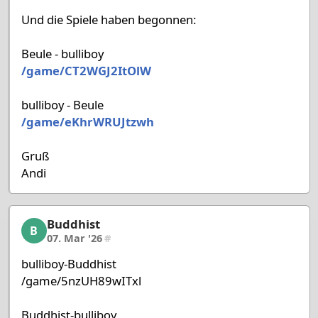
Und die Spiele haben begonnen:
Beule - bulliboy
/game/CT2WGJ2ItOlW
bulliboy - Beule
/game/eKhrWRUJtzwh
Gruß
Andi
Buddhist
Buddhist, 53/58, 07. Mar '26
B
07. Mar '26
#
bulliboy-Buddhist
/game/5nzUH89wITxl
Buddhist-bulliboy