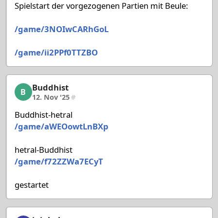
Spielstart der vorgezogenen Partien mit Beule:
/game/3NOIwCARhGoL
/game/ii2PPf0TTZBO
Buddhist
Buddhist, 11/58, 12. Nov '25
B
12. Nov '25
#
Buddhist-hetral
/game/aWEOowtLnBXp
hetral-Buddhist
/game/f72ZZWa7ECyT
gestartet