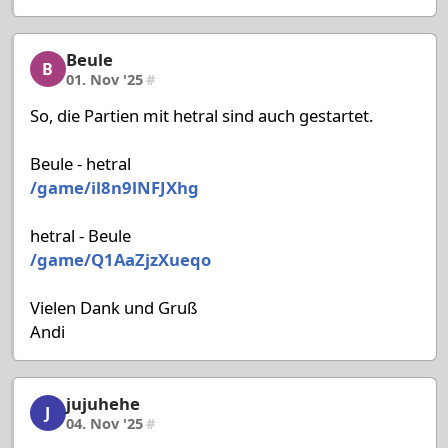
Beule
Beule, 9/58, 01. Nov '25
B
01. Nov '25
#
So, die Partien mit hetral sind auch gestartet.
Beule - hetral
/game/il8n9lNFJXhg
hetral - Beule
/game/Q1AaZjzXueqo
Vielen Dank und Gruß
Andi
jujuhehe
jujuhehe, 10/58, 04. Nov '25
J
04. Nov '25
#