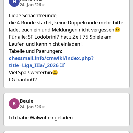
H
24. Jan '26
#
Liebe Schachfreunde,
die 4.Runde startet, keine Doppelrunde mehr, bitte
ladet euch ein und Meldungen nicht vergessen😉
Für alle: SF Lodobrini7 hat z.Zeit 75 Spiele am
Laufen und kann nicht einladen !
Tabelle und Paarungen:
chessmail.info/cmwiki/index.php?
title=Liga_IIIa/_2026
Viel Spaß weiterhin😃
LG haribo02
Beule
Beule, 41/58, 24. Jan '26
B
24. Jan '26
#
Ich habe Walwut eingeladen