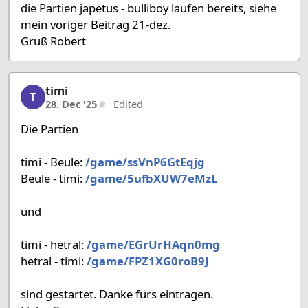
die Partien japetus - bulliboy laufen bereits, siehe
mein voriger Beitrag 21-dez.
Gruß Robert
timi
timi, 34/58, 28. Dec '25
T
28. Dec '25
#
Edited
Die Partien
timi - Beule:
/game/ssVnP6GtEqjg
Beule - timi:
/game/5ufbXUW7eMzL
und
timi - hetral:
/game/EGrUrHAqn0mg
hetral - timi:
/game/FPZ1XG0roB9J
sind gestartet. Danke fürs eintragen.