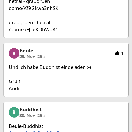
hetral - graugruen
game/Kf9Gkwa3nhSK
graugruen - hetral
/gameaFJceKOhWuK1
Beule
Beule, 20/58, 29. Nov '25
1
B
29. Nov '25
#
Und ich habe Buddhist eingeladen :-)
Gruß
Andi
Buddhist
Buddhist, 21/58, 30. Nov '25
B
30. Nov '25
#
Beule-Buddhist