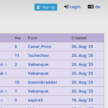
Login
de
Sign Up
Aw.
from
Created
8
Canal_Prins
30. Aug '25
11
Tschechov
28. Aug '25
2
Vabanque
28. Aug '25
2
Vabanque
25. Aug '25
3
10
duennbraddel
20. Aug '25
1
Vabanque
20. Aug '25
2
5
aspire5
18. Aug '25