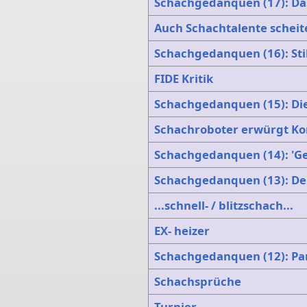
Schachgedanquen (17): Da
Auch Schachtalente scheit
Schachgedanquen (16): Sti
FIDE Kritik
Schachgedanquen (15): Di
Schachroboter erwürgt Kon
Schachgedanquen (14): 'G
Schachgedanquen (13): Der
...schnell- / blitzschach...
EX- heizer
Schachgedanquen (12): Pa
Schachsprüche
Turnier