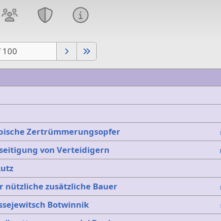
f 100
ypische Zertrümmerungsopfer
eitigung von Verteidigern
Lutz
 nützliche zusätzliche Bauer
ssejewitsch Botwinnik