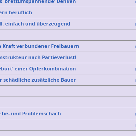
s 'brettumspannende' Denken
ern beruflich
ll, einfach und überzeugend
e Kraft verbundener Freibauern
strukteur nach Partieverlust!
eburt' einer Opferkombination
 schädliche zusätzliche Bauer
rtie- und Problemschach