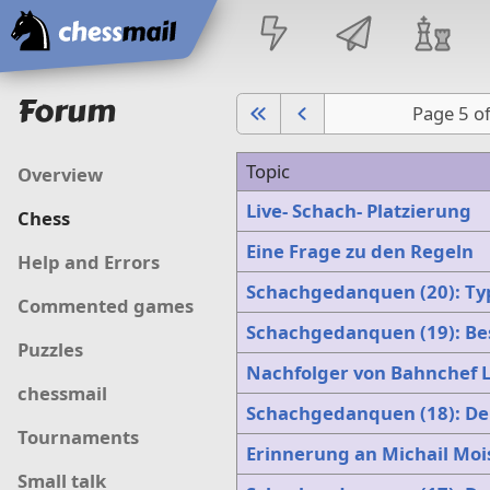
Home
Forum
Page 5 o
Topic
Overview
Live- Schach- Platzierung
Chess
Eine Frage zu den Regeln
Help and Errors
Schachgedanquen (20): T
Commented games
Schachgedanquen (19): Bes
Puzzles
Nachfolger von Bahnchef 
chessmail
Schachgedanquen (18): Der
Tournaments
Erinnerung an Michail Moi
Small talk