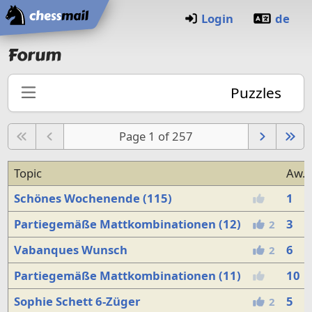
Home
Login
de
Forum
Puzzles
Page 1 of 257
Topic
Aw.
Schönes Wochenende (115)
1
Partiegemäße Mattkombinationen (12)
3
2
Vabanques Wunsch
6
2
Partiegemäße Mattkombinationen (11)
10
Sophie Schett 6-Züger
5
2