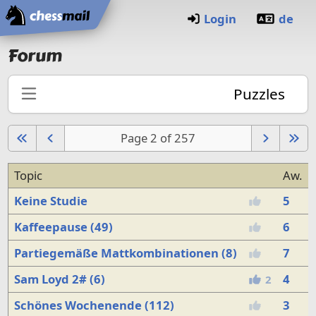
Home
Login
de
Forum
Puzzles
Page 2 of 257
Topic
Aw.
Keine Studie
5
Kaffeepause (49)
6
Partiegemäße Mattkombinationen (8)
7
Sam Loyd 2# (6)
4
2
Schönes Wochenende (112)
3