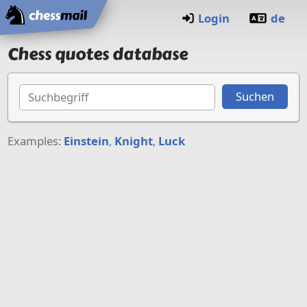
Home
Login
de
Chess quotes database
Suchbegriff
Suchen
Examples:
Einstein
,
Knight
,
Luck